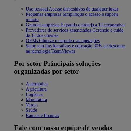
Uso pessoal
Acesse dispositivos de qualquer lugar
Pequenas empresas
Simplifique o acesso e suporte
remoto
Grandes empresas
Expanda e proteja a TI corporativa
Provedores de serviços gerenciados
Gerencie e cuide
da TI dos clientes
OEMs
Otimize o suporte e as operações
Setor sem fins lucrativos e educação
30% de desconto
na tecnologia TeamViewer
Por setor
Principais soluções
organizadas por setor
Automotiva
Agricultura
Logística
Manufatura
Varejo
Saúde
Bancos e finanças
Fale com nossa equipe de vendas