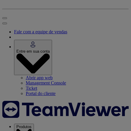
Fale com a equipe de vendas
Entre em sua conta
Abrir app web
Management Console
Ticket
Portal do cliente
Produtos