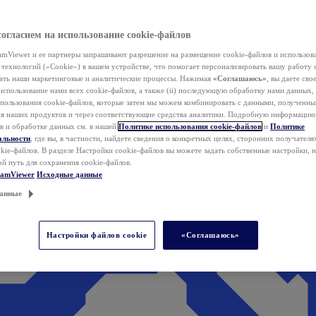
согласием на использование cookie-файлов
mViewer и ее партнеры запрашивают разрешение на размещение cookie-файлов и использов
технологий («Cookie») в вашем устройстве, что помогает персонализировать вашу работу 
ать наши маркетинговые и аналитические процессы. Нажимая
«Соглашаюсь»
, вы даете свое
использование нами всех cookie-файлов, а также (ii) последующую обработку нами данных,
спользования cookie-файлов, которые затем мы можем комбинировать с данными, полученным
ия наших продуктов и через соответствующие средства аналитики. Подробную информацию
в и обработке данных см. в нашей
Политике использования cookie-файлов
и
Политике
альности
, где вы, в частности, найдете сведения о конкретных целях, сторонних получателя
kie-файлов. В разделе Настройки cookie-файлов вы можете задать собственные настройки, 
ой путь для сохранения cookie-файлов.
eamViewer
Исходные данные
анные
Настройки файлов cookie
«Соглашаюсь»