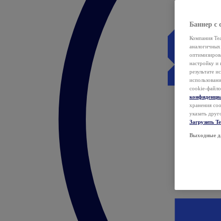
Баннер с 
Компания Tea
аналогичных 
оптимизиров
настройку и 
результате и
использован
cookie-файло
конфиденци
хранения coo
указать друг
Загрузить T
Выходные д