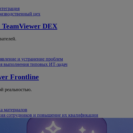
интеграция
оизводственный цех
й
TeamViewer DEX
вателей.
явление и устранение проблем
я выполнения типовых ИТ-задач
er Frontline
й реальностью.
ка материалов
ция сотрудников и повышение их квалификации