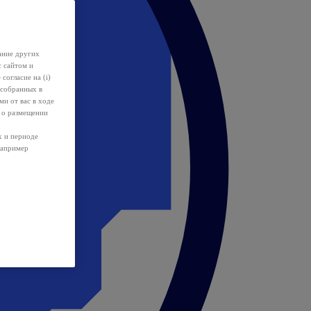
ание других
с сайтом и
 согласие на (i)
 собранных в
и от вас в ходе
 о размещении
х и периоде
например