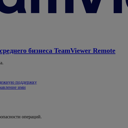
среднего бизнеса
TeamViewer Remote
а.
адежную поддержку
равление ими
зопасности операций.