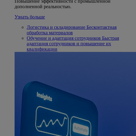
Повышение эффективности с промышленной
дополненной реальностью.
Узнать больше
Логистика и складирование
Бесконтактная
обработка материалов
Обучение и адаптация сотрудников
Быстрая
адаптация сотрудников и повышение их
квалификации