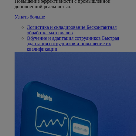
Повышение эффективности с промышленной
дополненной реальностью.
Узнать больше
Логистика и складирование
Бесконтактная
обработка материалов
Обучение и адаптация сотрудников
Быстрая
адаптация сотрудников и повышение их
квалификации