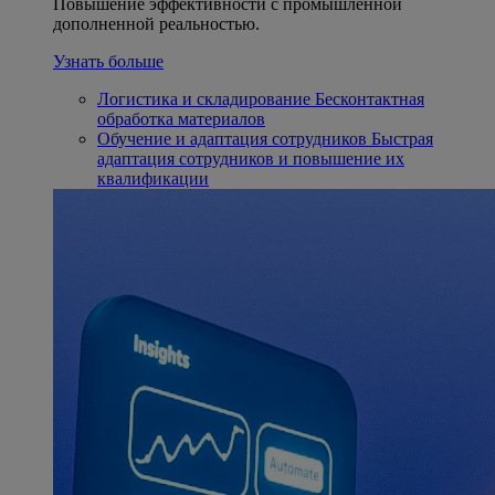
Повышение эффективности с промышленной
дополненной реальностью.
Узнать больше
Логистика и складирование
Бесконтактная
обработка материалов
Обучение и адаптация сотрудников
Быстрая
адаптация сотрудников и повышение их
квалификации