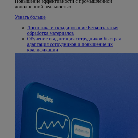
Повышение эффективности с промышленной
дополненной реальностью.
Узнать больше
Логистика и складирование
Бесконтактная
обработка материалов
Обучение и адаптация сотрудников
Быстрая
адаптация сотрудников и повышение их
квалификации