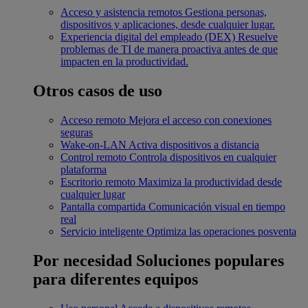
Acceso y asistencia remotos
Gestiona personas,
dispositivos y aplicaciones, desde cualquier lugar.
Experiencia digital del empleado (DEX)
Resuelve
problemas de TI de manera proactiva antes de que
impacten en la productividad.
Otros casos de uso
Acceso remoto
Mejora el acceso con conexiones
seguras
Wake-on-LAN
Activa dispositivos a distancia
Control remoto
Controla dispositivos en cualquier
plataforma
Escritorio remoto
Maximiza la productividad desde
cualquier lugar
Pantalla compartida
Comunicación visual en tiempo
real
Servicio inteligente
Optimiza las operaciones posventa
Por necesidad
Soluciones populares
para diferentes equipos