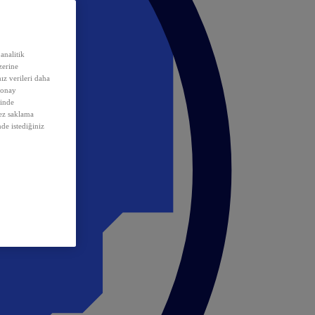
analitik
erine
ız verileri daha
 onay
inde
rez saklama
nde istediğiniz