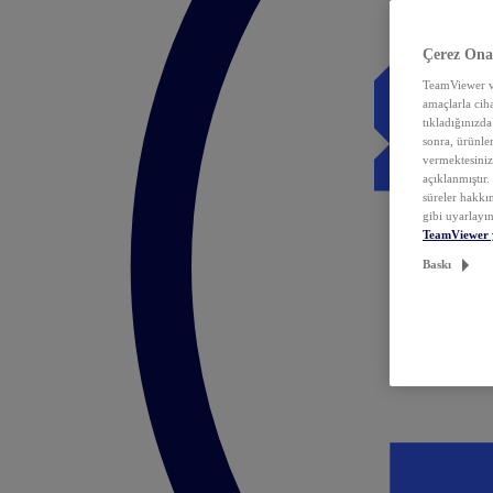
Çerez Ona
TeamViewer ve
amaçlarla ciha
tıkladığınızda
sonra, ürünle
vermektesiniz.
açıklanmıştır
süreler hakkın
gibi uyarlayın
TeamViewer 
Baskı