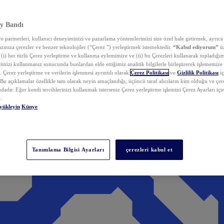
y Bandı
 partnerleri, kullanıcı deneyiminizi ve pazarlama yöntemlerimizi size özel hale getirmek, ayrıca 
zınıza çerezler ve benzer teknolojiler (“Çerez ”) yerleştirmek istemektedir.
“Kabul ediyorum”
üz
 (i) her türlü Çerez yerleştirme ve kullanma eylemimize ve (ii) bu Çerezleri kullanarak topladığım
rimizi kullanmanız sonucunda bunlardan elde ettiğimiz analitik bilgilerle birleştirerek işlememize
 Çerez yerleştirme ve verilerin işlenmesi ayrıntılı olarak
Çerez Politikası
ve
Gizlilik Politikası
iç
. Bu açıklamalar özellikle tam olarak neyin amaçlandığı, üçüncü taraf alıcıların kim olduğu ve çe
dadır. Eğer kendi tercihlerinizi kullanmak isterseniz Çerez yerleştirme işlemini Çerez Ayarları içi
.
yükleyin
Künye
Tanımlama Bilgisi Ayarları
çerezleri kabul et