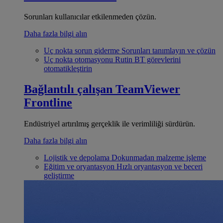
Sorunları kullanıcılar etkilenmeden çözün.
Daha fazla bilgi alın
Uç nokta sorun giderme
Sorunları tanımlayın ve çözün
Uç nokta otomasyonu
Rutin BT görevlerini
otomatikleştirin
Bağlantılı çalışan
TeamViewer
Frontline
Endüstriyel artırılmış gerçeklik ile verimliliği sürdürün.
Daha fazla bilgi alın
Lojistik ve depolama
Dokunmadan malzeme işleme
Eğitim ve oryantasyon
Hızlı oryantasyon ve beceri
geliştirme