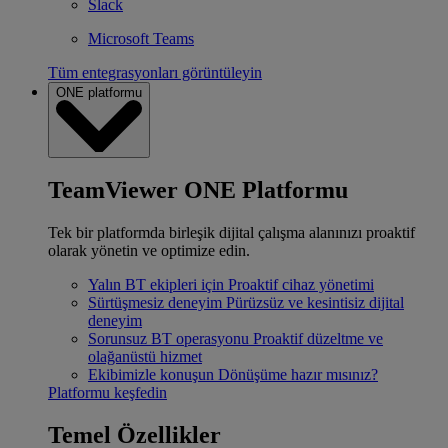
Slack
Microsoft Teams
Tüm entegrasyonları görüntüleyin
ONE platformu
TeamViewer ONE Platformu
Tek bir platformda birleşik dijital çalışma alanınızı proaktif
olarak yönetin ve optimize edin.
Yalın BT ekipleri için
Proaktif cihaz yönetimi
Sürtüşmesiz deneyim
Pürüzsüz ve kesintisiz dijital
deneyim
Sorunsuz BT operasyonu
Proaktif düzeltme ve
olağanüstü hizmet
Ekibimizle konuşun
Dönüşüme hazır mısınız?
Platformu keşfedin
Temel Özellikler