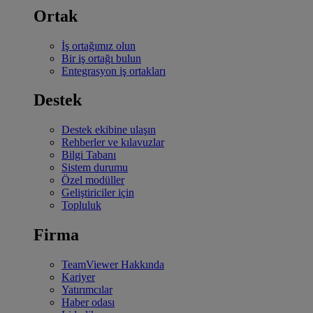
Ortak
İş ortağımız olun
Bir iş ortağı bulun
Entegrasyon iş ortakları
Destek
Destek ekibine ulaşın
Rehberler ve kılavuzlar
Bilgi Tabanı
Sistem durumu
Özel modüller
Geliştiriciler için
Topluluk
Firma
TeamViewer Hakkında
Kariyer
Yatırımcılar
Haber odası