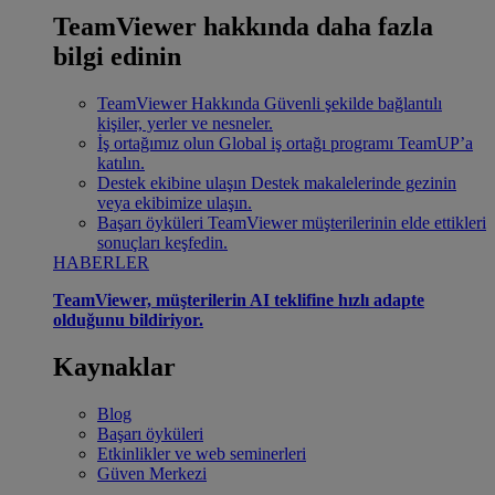
TeamViewer hakkında daha fazla
bilgi edinin
TeamViewer Hakkında
Güvenli şekilde bağlantılı
kişiler, yerler ve nesneler.
İş ortağımız olun
Global iş ortağı programı TeamUP’a
katılın.
Destek ekibine ulaşın
Destek makalelerinde gezinin
veya ekibimize ulaşın.
Başarı öyküleri
TeamViewer müşterilerinin elde ettikleri
sonuçları keşfedin.
HABERLER
TeamViewer, müşterilerin AI teklifine hızlı adapte
olduğunu bildiriyor.
Kaynaklar
Blog
Başarı öyküleri
Etkinlikler ve web seminerleri
Güven Merkezi