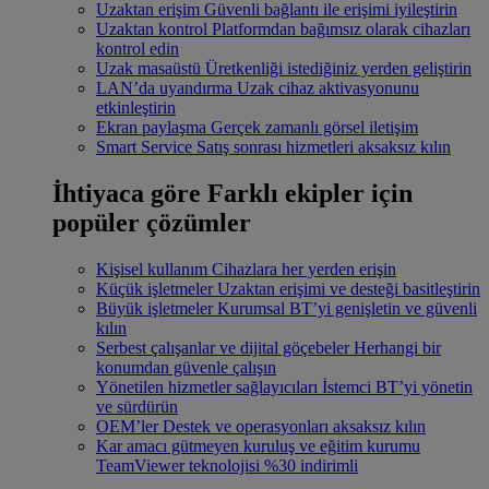
Uzaktan erişim
Güvenli bağlantı ile erişimi iyileştirin
Uzaktan kontrol
Platformdan bağımsız olarak cihazları
kontrol edin
Uzak masaüstü
Üretkenliği istediğiniz yerden geliştirin
LAN’da uyandırma
Uzak cihaz aktivasyonunu
etkinleştirin
Ekran paylaşma
Gerçek zamanlı görsel iletişim
Smart Service
Satış sonrası hizmetleri aksaksız kılın
İhtiyaca göre
Farklı ekipler için
popüler çözümler
Kişisel kullanım
Cihazlara her yerden erişin
Küçük işletmeler
Uzaktan erişimi ve desteği basitleştirin
Büyük işletmeler
Kurumsal BT’yi genişletin ve güvenli
kılın
Serbest çalışanlar ve dijital göçebeler
Herhangi bir
konumdan güvenle çalışın
Yönetilen hizmetler sağlayıcıları
İstemci BT’yi yönetin
ve sürdürün
OEM’ler
Destek ve operasyonları aksaksız kılın
Kar amacı gütmeyen kuruluş ve eğitim kurumu
TeamViewer teknolojisi %30 indirimli