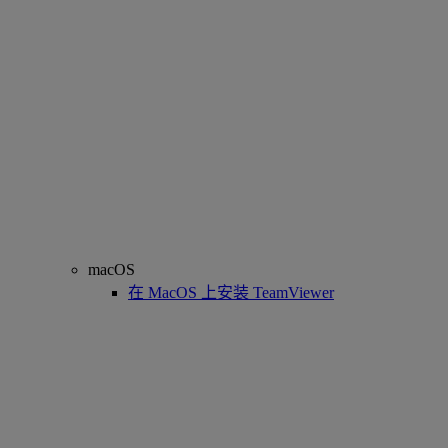
macOS
在 MacOS 上安装 TeamViewer