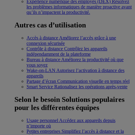
Expérience numérique des employés (DEX)
Résolvez
les problèmes informatiques de manière proactive avant
qu’ils n’impactent la productivité.
Autres cas d’utilisation
Accès à distance
Améliorez l’accès grâce à une
connexion sécurisée
Contrôle à distance
Contrôlez les appareils
indépendamment de la plateforme
Bureau à distance
Améliorez la productivité où que
vous soyez
Wake-on-LAN
Autorisez l’activation à distance des
appareils
Partage d’écran
Communication visuelle en temps réel
Smart Service
Rationalisez les opérations après-vente
Selon le besoin
Solutions populaires
pour les différentes équipes
Usage personnel
Accédez aux appareils depuis
n’importe où
Petites entreprises
Simplifiez l’accès à distance et la