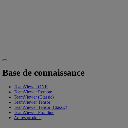
Base de connaissance
TeamViewer ONE
TeamViewer Remote
TeamViewer (Classic)
TeamViewer Tensor
TeamViewer Tensor (Classic)
TeamViewer Frontline
Autres produits