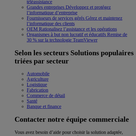
téléassistance
Grandes entreprises
Développez et protégez
l’informatique d’entreprise
Fournisseurs de services gérés
Gérez et maintenez
l’informatique des clients
OEM
Rationalisez l’assistance et les opérations
Organismes à but non lucratif et éducatifs
Remise de
30 % sur la technologie TeamViewer
Selon les secteurs
Solutions populaires
triées par secteur
Automobile
Agriculture
Logistique
Fabrication
Commerce de détail
Santé
Banque et finance
Contacter notre équipe commerciale
Vous avez besoin d’aide pour choisir la solution adaptée,