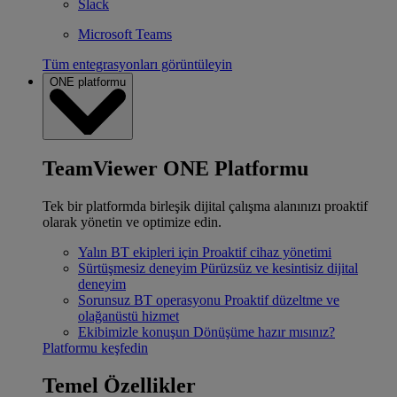
Slack
Microsoft Teams
Tüm entegrasyonları görüntüleyin
ONE platformu
TeamViewer ONE Platformu
Tek bir platformda birleşik dijital çalışma alanınızı proaktif
olarak yönetin ve optimize edin.
Yalın BT ekipleri için
Proaktif cihaz yönetimi
Sürtüşmesiz deneyim
Pürüzsüz ve kesintisiz dijital
deneyim
Sorunsuz BT operasyonu
Proaktif düzeltme ve
olağanüstü hizmet
Ekibimizle konuşun
Dönüşüme hazır mısınız?
Platformu keşfedin
Temel Özellikler