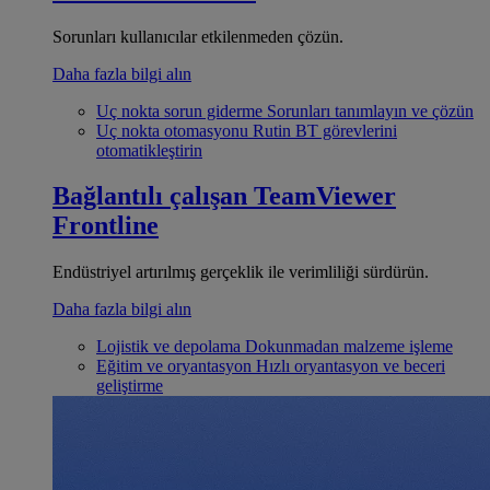
Sorunları kullanıcılar etkilenmeden çözün.
Daha fazla bilgi alın
Uç nokta sorun giderme
Sorunları tanımlayın ve çözün
Uç nokta otomasyonu
Rutin BT görevlerini
otomatikleştirin
Bağlantılı çalışan
TeamViewer
Frontline
Endüstriyel artırılmış gerçeklik ile verimliliği sürdürün.
Daha fazla bilgi alın
Lojistik ve depolama
Dokunmadan malzeme işleme
Eğitim ve oryantasyon
Hızlı oryantasyon ve beceri
geliştirme