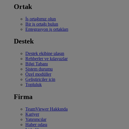
Ortak
İş ortağımız olun
Bir iş ortağı bulun
Entegrasyon iş ortakları
Destek
Destek ekibine ulaşın
Rehberler ve kılavuzlar
Bilgi Tabanı
Sistem durumu
Özel modüller
Geliştiriciler için
Topluluk
Firma
TeamViewer Hakkında
Kariyer
Yatırımcılar
Haber odası