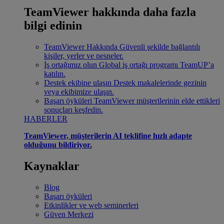
TeamViewer hakkında daha fazla
bilgi edinin
TeamViewer Hakkında
Güvenli şekilde bağlantılı
kişiler, yerler ve nesneler.
İş ortağımız olun
Global iş ortağı programı TeamUP’a
katılın.
Destek ekibine ulaşın
Destek makalelerinde gezinin
veya ekibimize ulaşın.
Başarı öyküleri
TeamViewer müşterilerinin elde ettikleri
sonuçları keşfedin.
HABERLER
TeamViewer, müşterilerin AI teklifine hızlı adapte
olduğunu bildiriyor.
Kaynaklar
Blog
Başarı öyküleri
Etkinlikler ve web seminerleri
Güven Merkezi