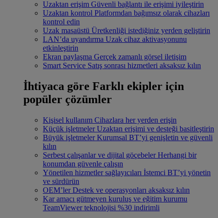
Uzaktan erişim
Güvenli bağlantı ile erişimi iyileştirin
Uzaktan kontrol
Platformdan bağımsız olarak cihazları
kontrol edin
Uzak masaüstü
Üretkenliği istediğiniz yerden geliştirin
LAN’da uyandırma
Uzak cihaz aktivasyonunu
etkinleştirin
Ekran paylaşma
Gerçek zamanlı görsel iletişim
Smart Service
Satış sonrası hizmetleri aksaksız kılın
İhtiyaca göre
Farklı ekipler için
popüler çözümler
Kişisel kullanım
Cihazlara her yerden erişin
Küçük işletmeler
Uzaktan erişimi ve desteği basitleştirin
Büyük işletmeler
Kurumsal BT’yi genişletin ve güvenli
kılın
Serbest çalışanlar ve dijital göçebeler
Herhangi bir
konumdan güvenle çalışın
Yönetilen hizmetler sağlayıcıları
İstemci BT’yi yönetin
ve sürdürün
OEM’ler
Destek ve operasyonları aksaksız kılın
Kar amacı gütmeyen kuruluş ve eğitim kurumu
TeamViewer teknolojisi %30 indirimli