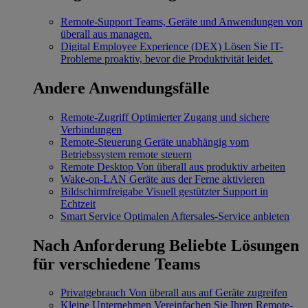
Remote-Support
Teams, Geräte und Anwendungen von
überall aus managen.
Digital Employee Experience (DEX)
Lösen Sie IT-
Probleme proaktiv, bevor die Produktivität leidet.
Andere Anwendungsfälle
Remote-Zugriff
Optimierter Zugang und sichere
Verbindungen
Remote-Steuerung
Geräte unabhängig vom
Betriebssystem remote steuern
Remote Desktop
Von überall aus produktiv arbeiten
Wake-on-LAN
Geräte aus der Ferne aktivieren
Bildschirmfreigabe
Visuell gestützter Support in
Echtzeit
Smart Service
Optimalen Aftersales-Service anbieten
Nach Anforderung
Beliebte Lösungen
für verschiedene Teams
Privatgebrauch
Von überall aus auf Geräte zugreifen
Kleine Unternehmen
Vereinfachen Sie Ihren Remote-