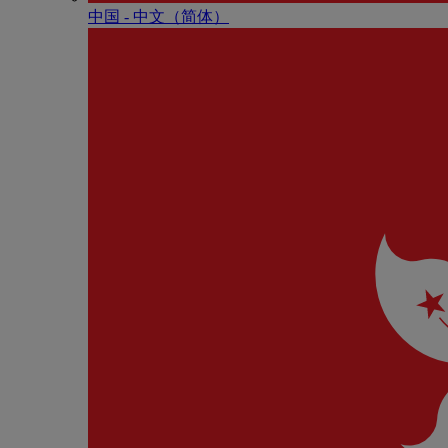
中国 - 中⽂（简体）