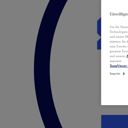
Einwillig
Um Ihr Nutzer
Technologie
und unsere Ma
stimmen Sie 
zum Zwecke de
genauen Zwec
und unserer
A
anpassen.
TeamViewer 
Imprint