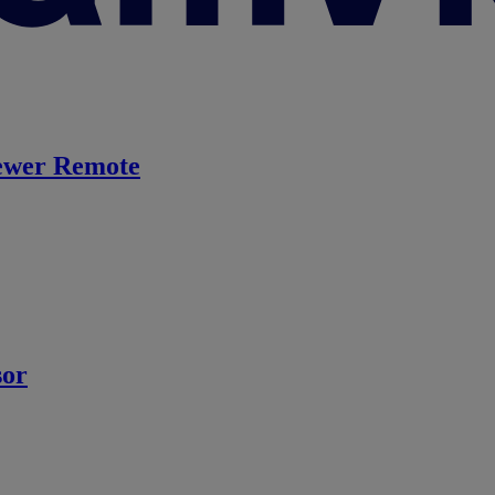
ewer Remote
sor