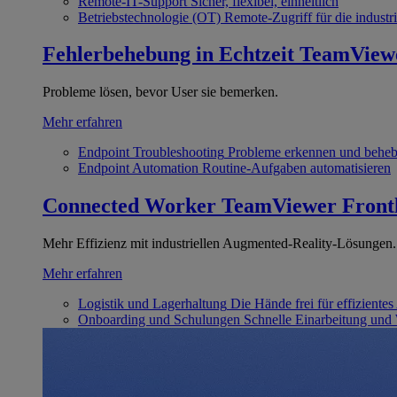
Remote-IT-Support
Sicher, flexibel, einheitlich
Betriebstechnologie (OT)
Remote-Zugriff für die industri
Fehlerbehebung in Echtzeit
TeamView
Probleme lösen, bevor User sie bemerken.
Mehr erfahren
Endpoint Troubleshooting
Probleme erkennen und behe
Endpoint Automation
Routine-Aufgaben automatisieren
Connected Worker
TeamViewer Front
Mehr Effizienz mit industriellen Augmented-Reality-Lösungen.
Mehr erfahren
Logistik und Lagerhaltung
Die Hände frei für effizientes
Onboarding und Schulungen
Schnelle Einarbeitung und