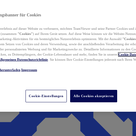
ungsbanner für Cookies
erlebnis auf dieser Website zu verbessern, möchten TeamViewer und seine Partner Cookies und 
n (zusammen
"Cookies"
) auf Ihrem Gerät setzen. Auf diese Weise können wir die Website-Nutzun
rketing-Aktivitäten für ein bestmögliches Nutzererlebnis optimieren. Mit der Auswahl
"Cookies
dem Setzen von Cookies und deren Verwendung, sowie der anschließenden Verarbeitung der erh
r personalisierten Werbung und für Marketingzwecke zu. Detaillierte Informationen zu den Co
ken, zu Drittempfängern, der Cookie-Lebensdauer und mehr, finden Sie in unserer
Cookie Date
llgemeinen Datenschutzrichtlinie
. Sie können Ihre Cookie-Einstellungen jederzeit nach Ihren
herunterladen
Impressum
Cookie-Einstellungen
Alle Cookies akzeptieren