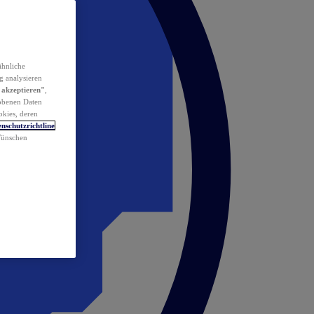
ähnliche
g analysieren
 akzeptieren"
,
obenen Daten
okies, deren
nschutzrichtline
 Wünschen