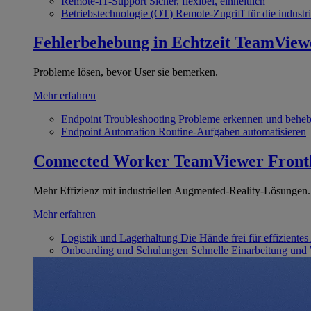
Remote-IT-Support
Sicher, flexibel, einheitlich
Betriebstechnologie (OT)
Remote-Zugriff für die industri
Fehlerbehebung in Echtzeit
TeamView
Probleme lösen, bevor User sie bemerken.
Mehr erfahren
Endpoint Troubleshooting
Probleme erkennen und behe
Endpoint Automation
Routine-Aufgaben automatisieren
Connected Worker
TeamViewer Front
Mehr Effizienz mit industriellen Augmented-Reality-Lösungen.
Mehr erfahren
Logistik und Lagerhaltung
Die Hände frei für effizientes
Onboarding und Schulungen
Schnelle Einarbeitung und