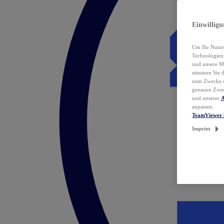
Einwillig
Um Ihr Nutzer
Technologie
und unsere Ma
stimmen Sie 
zum Zwecke de
genauen Zwec
und unserer
A
anpassen.
TeamViewer 
Imprint