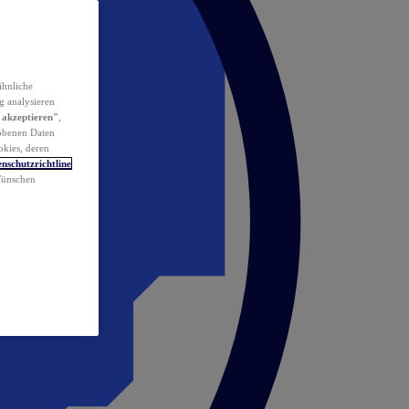
ähnliche
g analysieren
 akzeptieren"
,
obenen Daten
okies, deren
nschutzrichtline
 Wünschen