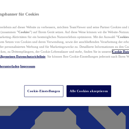
ungsbanner für Cookies
erlebnis auf dieser Website zu verbessern, möchten TeamViewer und seine Partner Cookies und 
n (zusammen
"Cookies"
) auf Ihrem Gerät setzen. Auf diese Weise können wir die Website-Nutzun
rketing-Aktivitäten für ein bestmögliches Nutzererlebnis optimieren. Mit der Auswahl
"Cookies
dem Setzen von Cookies und deren Verwendung, sowie der anschließenden Verarbeitung der erh
r personalisierten Werbung und für Marketingzwecke zu. Detaillierte Informationen zu den Co
ken, zu Drittempfängern, der Cookie-Lebensdauer und mehr, finden Sie in unserer
Cookie Date
llgemeinen Datenschutzrichtlinie
. Sie können Ihre Cookie-Einstellungen jederzeit nach Ihren
herunterladen
Impressum
Cookie-Einstellungen
Alle Cookies akzeptieren