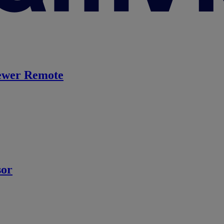
ewer Remote
sor