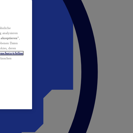
ähnliche
g analysieren
 akzeptieren"
,
obenen Daten
okies, deren
nschutzrichtline
 Wünschen