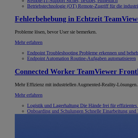
Remote-IT-Support
Sicher, flexibel, einheitlich
Betriebstechnologie (OT)
Remote-Zugriff für die industri
Fehlerbehebung in Echtzeit
TeamView
Probleme lösen, bevor User sie bemerken.
Mehr erfahren
Endpoint Troubleshooting
Probleme erkennen und behe
Endpoint Automation
Routine-Aufgaben automatisieren
Connected Worker
TeamViewer Front
Mehr Effizienz mit industriellen Augmented-Reality-Lösungen.
Mehr erfahren
Logistik und Lagerhaltung
Die Hände frei für effizientes
Onboarding und Schulungen
Schnelle Einarbeitung und