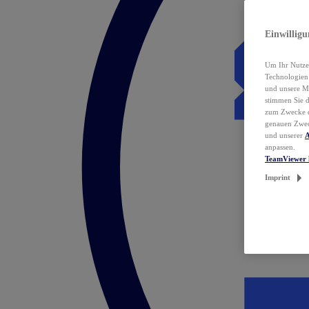
Einwillig
Um Ihr Nutzer
Technologie
und unsere Ma
stimmen Sie 
zum Zwecke de
genauen Zwec
und unserer
A
anpassen.
TeamViewer 
Imprint