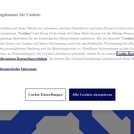
ungsbanner für Cookies
erlebnis auf dieser Website zu verbessern, möchten TeamViewer und seine Partner Cookies und 
n (zusammen
"Cookies"
) auf Ihrem Gerät setzen. Auf diese Weise können wir die Website-Nutzun
rketing-Aktivitäten für ein bestmögliches Nutzererlebnis optimieren. Mit der Auswahl
"Cookies
dem Setzen von Cookies und deren Verwendung, sowie der anschließenden Verarbeitung der erh
r personalisierten Werbung und für Marketingzwecke zu. Detaillierte Informationen zu den Co
ken, zu Drittempfängern, der Cookie-Lebensdauer und mehr, finden Sie in unserer
Cookie Date
llgemeinen Datenschutzrichtlinie
. Sie können Ihre Cookie-Einstellungen jederzeit nach Ihren
herunterladen
Impressum
Cookie-Einstellungen
Alle Cookies akzeptieren