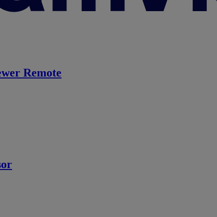
ewer Remote
sor