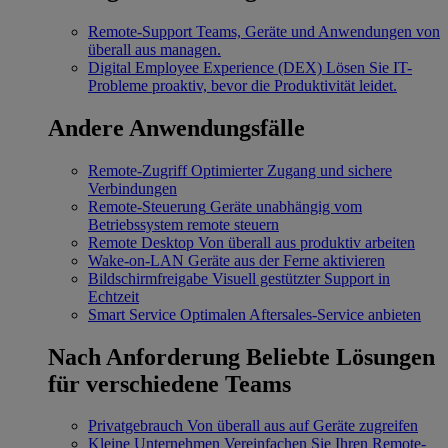
Remote-Support
Teams, Geräte und Anwendungen von
überall aus managen.
Digital Employee Experience (DEX)
Lösen Sie IT-
Probleme proaktiv, bevor die Produktivität leidet.
Andere Anwendungsfälle
Remote-Zugriff
Optimierter Zugang und sichere
Verbindungen
Remote-Steuerung
Geräte unabhängig vom
Betriebssystem remote steuern
Remote Desktop
Von überall aus produktiv arbeiten
Wake-on-LAN
Geräte aus der Ferne aktivieren
Bildschirmfreigabe
Visuell gestützter Support in
Echtzeit
Smart Service
Optimalen Aftersales-Service anbieten
Nach Anforderung
Beliebte Lösungen
für verschiedene Teams
Privatgebrauch
Von überall aus auf Geräte zugreifen
Kleine Unternehmen
Vereinfachen Sie Ihren Remote-