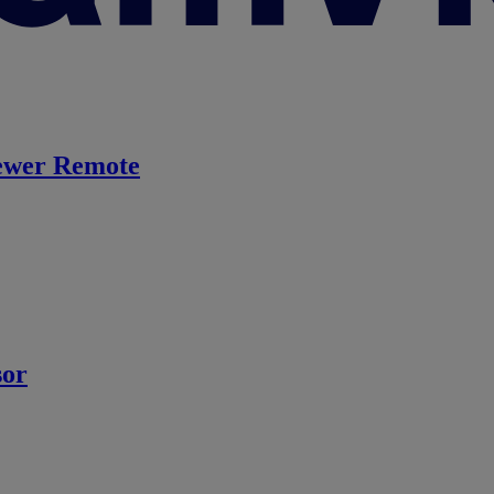
ewer Remote
sor