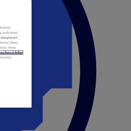
ähnliche
g analysieren
 akzeptieren"
,
obenen Daten
okies, deren
nschutzrichtline
 Wünschen