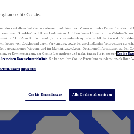
ungsbanner für Cookies
erlebnis auf dieser Website zu verbessern, möchten TeamViewer und seine Partner Cookies und 
n (zusammen
"Cookies"
) auf Ihrem Gerät setzen. Auf diese Weise können wir die Website-Nutzun
rketing-Aktivitäten für ein bestmögliches Nutzererlebnis optimieren. Mit der Auswahl
"Cookies
dem Setzen von Cookies und deren Verwendung, sowie der anschließenden Verarbeitung der erh
r personalisierten Werbung und für Marketingzwecke zu. Detaillierte Informationen zu den Co
ken, zu Drittempfängern, der Cookie-Lebensdauer und mehr, finden Sie in unserer
Cookie Date
llgemeinen Datenschutzrichtlinie
. Sie können Ihre Cookie-Einstellungen jederzeit nach Ihren
herunterladen
Impressum
Cookie-Einstellungen
Alle Cookies akzeptieren