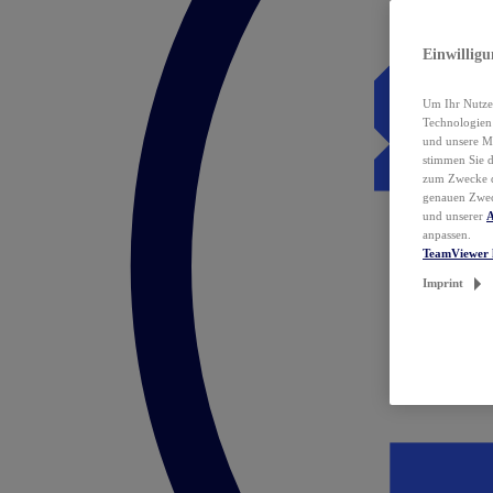
Einwillig
Um Ihr Nutzer
Technologie
und unsere Ma
stimmen Sie 
zum Zwecke de
genauen Zwec
und unserer
A
anpassen.
TeamViewer 
Imprint