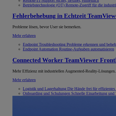
Remote-IT-Support
Sicher, flexibel, einheitlich
Betriebstechnologie (OT)
Remote-Zugriff für die industri
Fehlerbehebung in Echtzeit
TeamView
Probleme lösen, bevor User sie bemerken.
Mehr erfahren
Endpoint Troubleshooting
Probleme erkennen und behe
Endpoint Automation
Routine-Aufgaben automatisieren
Connected Worker
TeamViewer Front
Mehr Effizienz mit industriellen Augmented-Reality-Lösungen.
Mehr erfahren
Logistik und Lagerhaltung
Die Hände frei für effizientes
Onboarding und Schulungen
Schnelle Einarbeitung und