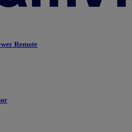
ewer Remote
sor