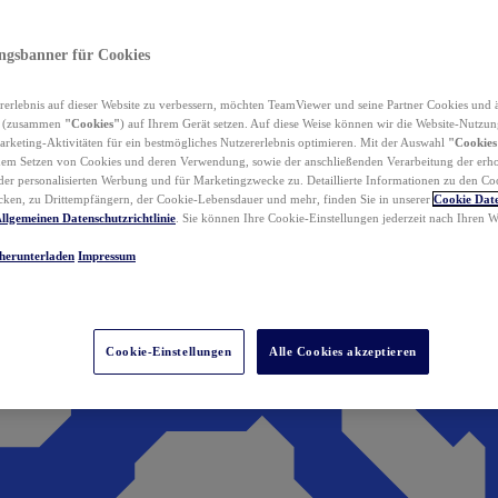
ungsbanner für Cookies
erlebnis auf dieser Website zu verbessern, möchten TeamViewer und seine Partner Cookies und 
n (zusammen
"Cookies"
) auf Ihrem Gerät setzen. Auf diese Weise können wir die Website-Nutzun
rketing-Aktivitäten für ein bestmögliches Nutzererlebnis optimieren. Mit der Auswahl
"Cookies
dem Setzen von Cookies und deren Verwendung, sowie der anschließenden Verarbeitung der erh
r personalisierten Werbung und für Marketingzwecke zu. Detaillierte Informationen zu den Co
ken, zu Drittempfängern, der Cookie-Lebensdauer und mehr, finden Sie in unserer
Cookie Date
llgemeinen Datenschutzrichtlinie
. Sie können Ihre Cookie-Einstellungen jederzeit nach Ihren
herunterladen
Impressum
Cookie-Einstellungen
Alle Cookies akzeptieren