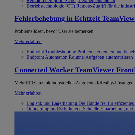
Remote-IT-Support
Sicher, flexibel, einheitlich
Betriebstechnologie (OT)
Remote-Zugriff für die industri
Fehlerbehebung in Echtzeit
TeamView
Probleme lösen, bevor User sie bemerken.
Mehr erfahren
Endpoint Troubleshooting
Probleme erkennen und behe
Endpoint Automation
Routine-Aufgaben automatisieren
Connected Worker
TeamViewer Front
Mehr Effizienz mit industriellen Augmented-Reality-Lösungen.
Mehr erfahren
Logistik und Lagerhaltung
Die Hände frei für effizientes
Onboarding und Schulungen
Schnelle Einarbeitung und