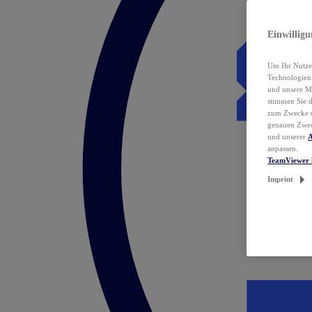
Einwillig
Um Ihr Nutzer
Technologie
und unsere Ma
stimmen Sie 
zum Zwecke de
genauen Zwec
und unserer
A
anpassen.
TeamViewer 
Imprint