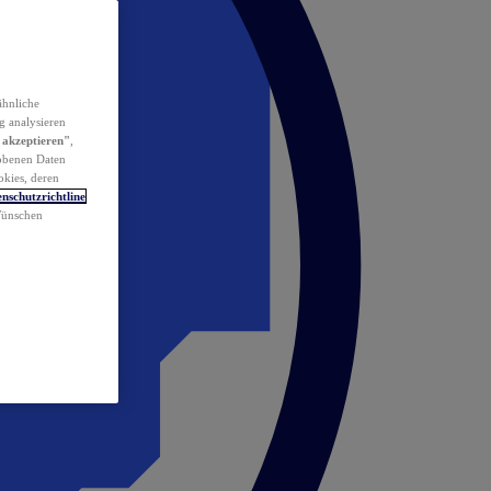
ähnliche
g analysieren
 akzeptieren"
,
obenen Daten
okies, deren
nschutzrichtline
 Wünschen