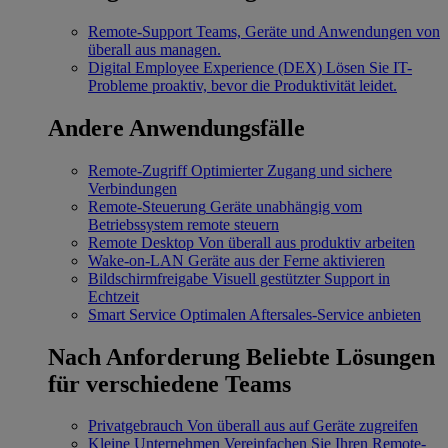
Remote-Support
Teams, Geräte und Anwendungen von
überall aus managen.
Digital Employee Experience (DEX)
Lösen Sie IT-
Probleme proaktiv, bevor die Produktivität leidet.
Andere Anwendungsfälle
Remote-Zugriff
Optimierter Zugang und sichere
Verbindungen
Remote-Steuerung
Geräte unabhängig vom
Betriebssystem remote steuern
Remote Desktop
Von überall aus produktiv arbeiten
Wake-on-LAN
Geräte aus der Ferne aktivieren
Bildschirmfreigabe
Visuell gestützter Support in
Echtzeit
Smart Service
Optimalen Aftersales-Service anbieten
Nach Anforderung
Beliebte Lösungen
für verschiedene Teams
Privatgebrauch
Von überall aus auf Geräte zugreifen
Kleine Unternehmen
Vereinfachen Sie Ihren Remote-