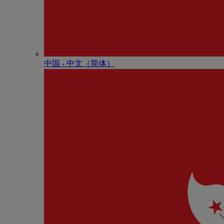
中国 - 中⽂（简体）