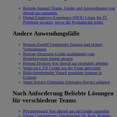
Remote-Support
Teams, Geräte und Anwendungen von
überall aus managen.
Digital Employee Experience (DEX)
Lösen Sie IT-
Probleme proaktiv, bevor die Produktivität leidet.
Andere Anwendungsfälle
Remote-Zugriff
Optimierter Zugang und sichere
Verbindungen
Remote-Steuerung
Geräte unabhängig vom
Betriebssystem remote steuern
Remote Desktop
Von überall aus produktiv arbeiten
Wake-on-LAN
Geräte aus der Ferne aktivieren
Bildschirmfreigabe
Visuell gestützter Support in
Echtzeit
Smart Service
Optimalen Aftersales-Service anbieten
Nach Anforderung
Beliebte Lösungen
für verschiedene Teams
Privatgebrauch
Von überall aus auf Geräte zugreifen
Kleine Unternehmen
Vereinfachen Sie Ihren Remote-