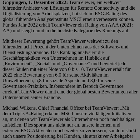
Göppingen, 1. Dezember 2022:
TeamViewer, ein weltweit
führender Anbieter von Lösungen für Remote Connectivity und die
Digitalisierung von Arbeitsplätzen, hat sich im ESG-Rating des
global führenden Analyseinstituts MSCI erneut verbessern können.
Für das Jahr 2022 erhält TeamViewer ein Rating von AAA (2021:
AA) und steigt damit in die höchste Kategorie des Rankings auf.
Mit dieser Bewertung gehört TeamViewer weltweit zu den
führenden acht Prozent der Unternehmen aus der Software- und
Dienstleistungsbranche. Das Ranking analysiert die
Geschäftspraktiken von Unternehmen im Hinblick auf
„Environment“, „Social“ und „Governance“ und bewertet jede
dieser Säulen mit einer Note von 0 bis 10. TeamViewer erhält für
2022 eine Bewertung von 6,0 für seine Aktivitäten im
Umweltbereich, 5,8 für soziale Aspekte und 8,0 für seine
Governance-Praktiken. Insbesondere im Bereich Governance
erreicht TeamViewer damit eine der global besten Bewertungen aller
Unternehmen seiner Branche.
Michael Wilkens, Chief Financial Officer bei TeamViewer: „Mit
dem Triple-A-Rating erkennt MSCI unsere vielfältigen Initiativen
an, mit denen wir TeamViewer als Unternehmen noch nachhaltiger
aufstellen. Dies spornt uns nicht nur an, unsere internen und
externen ESG-Aktivitäten noch weiter zu verbessern, sondern stärkt
auch unsere Positionierung bei Kunden, als attraktiver Arbeitgeber