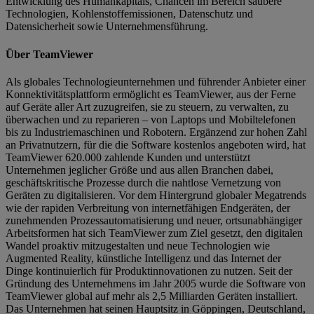
Entwicklung des Humankapitals, Chancen im Bereich saubere
Technologien, Kohlenstoffemissionen, Datenschutz und
Datensicherheit sowie Unternehmensführung.
Über TeamViewer
Als globales Technologieunternehmen und führender Anbieter einer
Konnektivitätsplattform ermöglicht es TeamViewer, aus der Ferne
auf Geräte aller Art zuzugreifen, sie zu steuern, zu verwalten, zu
überwachen und zu reparieren – von Laptops und Mobiltelefonen
bis zu Industriemaschinen und Robotern. Ergänzend zur hohen Zahl
an Privatnutzern, für die die Software kostenlos angeboten wird, hat
TeamViewer 620.000 zahlende Kunden und unterstützt
Unternehmen jeglicher Größe und aus allen Branchen dabei,
geschäftskritische Prozesse durch die nahtlose Vernetzung von
Geräten zu digitalisieren. Vor dem Hintergrund globaler Megatrends
wie der rapiden Verbreitung von internetfähigen Endgeräten, der
zunehmenden Prozessautomatisierung und neuer, ortsunabhängiger
Arbeitsformen hat sich TeamViewer zum Ziel gesetzt, den digitalen
Wandel proaktiv mitzugestalten und neue Technologien wie
Augmented Reality, künstliche Intelligenz und das Internet der
Dinge kontinuierlich für Produktinnovationen zu nutzen. Seit der
Gründung des Unternehmens im Jahr 2005 wurde die Software von
TeamViewer global auf mehr als 2,5 Milliarden Geräten installiert.
Das Unternehmen hat seinen Hauptsitz in Göppingen, Deutschland,