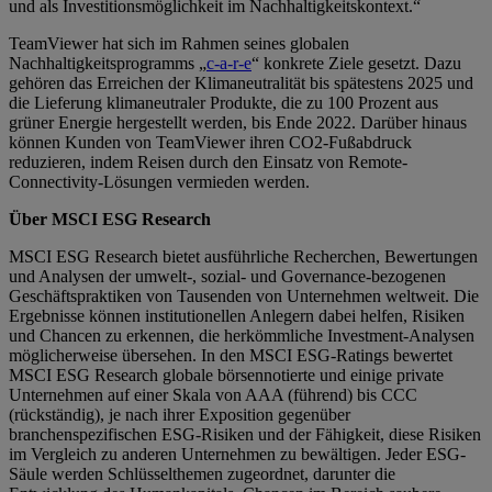
und als Investitionsmöglichkeit im Nachhaltigkeitskontext.“
TeamViewer hat sich im Rahmen seines globalen
Nachhaltigkeitsprogramms „
c-a-r-e
“ konkrete Ziele gesetzt. Dazu
gehören das Erreichen der Klimaneutralität bis spätestens 2025 und
die Lieferung klimaneutraler Produkte, die zu 100 Prozent aus
grüner Energie hergestellt werden, bis Ende 2022. Darüber hinaus
können Kunden von TeamViewer ihren CO2-Fußabdruck
reduzieren, indem Reisen durch den Einsatz von Remote-
Connectivity-Lösungen vermieden werden.
Über MSCI ESG Research
MSCI ESG Research bietet ausführliche Recherchen, Bewertungen
und Analysen der umwelt-, sozial- und Governance-bezogenen
Geschäftspraktiken von Tausenden von Unternehmen weltweit. Die
Ergebnisse können institutionellen Anlegern dabei helfen, Risiken
und Chancen zu erkennen, die herkömmliche Investment-Analysen
möglicherweise übersehen. In den MSCI ESG-Ratings bewertet
MSCI ESG Research globale börsennotierte und einige private
Unternehmen auf einer Skala von AAA (führend) bis CCC
(rückständig), je nach ihrer Exposition gegenüber
branchenspezifischen ESG-Risiken und der Fähigkeit, diese Risiken
im Vergleich zu anderen Unternehmen zu bewältigen. Jeder ESG-
Säule werden Schlüsselthemen zugeordnet, darunter die