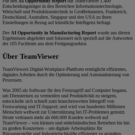
Für den
AI Opportunity Report
hat TeamViewer 1.400
Entscheidungsträger in den Bereichen Informationstechnologie,
Wirtschaft und Produktionstechnik in Großbritannien, Frankreich,
Deutschland, Australien, Singapur und den USA zu ihren
Einstellungen in Bezug auf künstliche Intelligenz befragt.
Der
AI Opportunity in Manufacturing Report
wurde aus diesen
Ergebnissen abgeleitet und fokussiert sich speziell auf die Antworten
der 105 Fachleute aus dem Fertigungssektor.
Über TeamViewer
TeamViewers Digital-Workplace-Plattform ermöglicht effizientes,
digitales Arbeiten durch die Optimierung und Automatisierung von
Prozessen.
Was 2005 als Software für den Fernzugriff auf Computer begann,
um Dienstreisen zu vermeiden und Produktivität zu steigern,
entwickelte sich schnell zum branchenweiten Inbegriff von
Fernwartung und IT-Support; und wird von hunderten Millionen
Menschen weltweit zur Unterstützung bei IT-Problemen genutzt.
Heute vertrauen mehr als 660.000 Kunden weltweit auf
TeamViewer – von kleinen und mittelständischen Betrieben bis hin
zu großen Konzernen – um digitale Arbeitsplätze für
Büroangestellte und Industriefachkräfte effizienter zu gestalten.