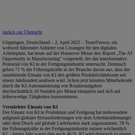
zurück zur Übersicht
Göppingen, Deutschland – 2. April 2025 – TeamViewer, ein
weltweit führender Anbieter von Lösungen für den digitalen
Arbeitsplatz, hat heute auf der Hannover Messe den Report „The AI
Opportunity in Manufacturing“ vorgestellt, der das transformative
Potenzial von KI in der Fertigungsindustrie untersucht. Demnach
gehen 71 % der Führungskräfte in der Branche davon aus, dass der
zunehmende Einsatz von KI den größten Produktivitätsboom seit
einem Jahrhundert auslösen wird. Schon jetzt könnten Mitarbeitende
durch die KI-Automatisierung von Routineaufgaben
durchschnittlich 10 Stunden pro Monat einsparen und sich auf
höherwertige Tätigkeiten konzentrieren.
Verstärkter Einsatz von KI
Der Einsatz von KI in Produktion und Fertigung hat insbesondere
aufgrund globaler Herausforderungen wie dem Arbeitskräftemangel
oder dem Druck auf globale Lieferketten stark zugenommen. 78 %
der Führungskräfte in der Fertigungsindustrie nutzen wöchentlich
KI – letztes Jahr waren dies noch 46 %. KI wird demnach zu einem