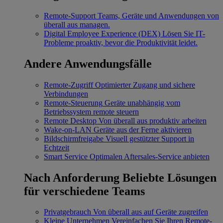
Remote-Support
Teams, Geräte und Anwendungen von
überall aus managen.
Digital Employee Experience (DEX)
Lösen Sie IT-
Probleme proaktiv, bevor die Produktivität leidet.
Andere Anwendungsfälle
Remote-Zugriff
Optimierter Zugang und sichere
Verbindungen
Remote-Steuerung
Geräte unabhängig vom
Betriebssystem remote steuern
Remote Desktop
Von überall aus produktiv arbeiten
Wake-on-LAN
Geräte aus der Ferne aktivieren
Bildschirmfreigabe
Visuell gestützter Support in
Echtzeit
Smart Service
Optimalen Aftersales-Service anbieten
Nach Anforderung
Beliebte Lösungen
für verschiedene Teams
Privatgebrauch
Von überall aus auf Geräte zugreifen
Kleine Unternehmen
Vereinfachen Sie Ihren Remote-