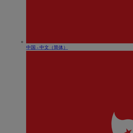
中国 - 中⽂（简体）