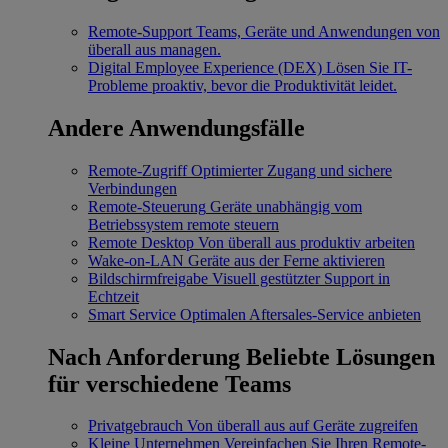
Remote-Support
Teams, Geräte und Anwendungen von
überall aus managen.
Digital Employee Experience (DEX)
Lösen Sie IT-
Probleme proaktiv, bevor die Produktivität leidet.
Andere Anwendungsfälle
Remote-Zugriff
Optimierter Zugang und sichere
Verbindungen
Remote-Steuerung
Geräte unabhängig vom
Betriebssystem remote steuern
Remote Desktop
Von überall aus produktiv arbeiten
Wake-on-LAN
Geräte aus der Ferne aktivieren
Bildschirmfreigabe
Visuell gestützter Support in
Echtzeit
Smart Service
Optimalen Aftersales-Service anbieten
Nach Anforderung
Beliebte Lösungen
für verschiedene Teams
Privatgebrauch
Von überall aus auf Geräte zugreifen
Kleine Unternehmen
Vereinfachen Sie Ihren Remote-