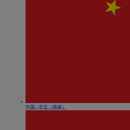
中国 - 中⽂（简体）