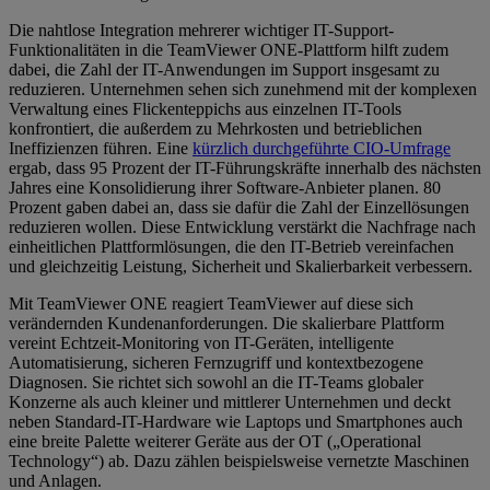
Die nahtlose Integration mehrerer wichtiger IT-Support-
Funktionalitäten in die TeamViewer ONE-Plattform hilft zudem
dabei, die Zahl der IT-Anwendungen im Support insgesamt zu
reduzieren. Unternehmen sehen sich zunehmend mit der komplexen
Verwaltung eines Flickenteppichs aus einzelnen IT-Tools
konfrontiert, die außerdem zu Mehrkosten und betrieblichen
Ineffizienzen führen. Eine
kürzlich durchgeführte CIO-Umfrage
ergab, dass 95 Prozent der IT-Führungskräfte innerhalb des nächsten
Jahres eine Konsolidierung ihrer Software-Anbieter planen. 80
Prozent gaben dabei an, dass sie dafür die Zahl der Einzellösungen
reduzieren wollen. Diese Entwicklung verstärkt die Nachfrage nach
einheitlichen Plattformlösungen, die den IT-Betrieb vereinfachen
und gleichzeitig Leistung, Sicherheit und Skalierbarkeit verbessern.
Mit TeamViewer ONE reagiert TeamViewer auf diese sich
verändernden Kundenanforderungen. Die skalierbare Plattform
vereint Echtzeit-Monitoring von IT-Geräten, intelligente
Automatisierung, sicheren Fernzugriff und kontextbezogene
Diagnosen. Sie richtet sich sowohl an die IT-Teams globaler
Konzerne als auch kleiner und mittlerer Unternehmen und deckt
neben Standard-IT-Hardware wie Laptops und Smartphones auch
eine breite Palette weiterer Geräte aus der OT („Operational
Technology“) ab. Dazu zählen beispielsweise vernetzte Maschinen
und Anlagen.