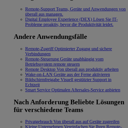
Remote-Support
Teams, Geräte und Anwendungen von
überall aus managen.
Digital Employee Experience (DEX)
Lösen Sie IT-
Probleme proaktiv, bevor die Produktivität leidet.
Andere Anwendungsfälle
Remote-Zugriff
Optimierter Zugang und sichere
Verbindungen
Remote-Steuerung
Geräte unabhängig vom
Betriebssystem remote steuern
Remote Desktop
Von überall aus produktiv arbeiten
Wake-on-LAN
Geräte aus der Ferne aktivieren
Bildschirmfreigabe
Visuell gestützter Support in
Echtzeit
Smart Service
Optimalen Aftersales-Service anbieten
Nach Anforderung
Beliebte Lösungen
für verschiedene Teams
Privatgebrauch
Von überall aus auf Geräte zugreifen
Kleine Unternehmen
Vereinfachen Sie Ihren Remote-