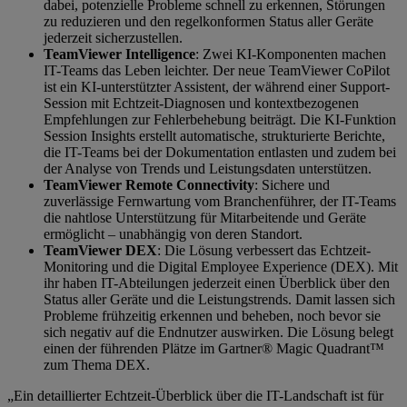
dabei, potenzielle Probleme schnell zu erkennen, Störungen
zu reduzieren und den regelkonformen Status aller Geräte
jederzeit sicherzustellen.
TeamViewer Intelligence
: Zwei KI-Komponenten machen
IT-Teams das Leben leichter. Der neue TeamViewer CoPilot
ist ein KI-unterstützter Assistent, der während einer Support-
Session mit Echtzeit-Diagnosen und kontextbezogenen
Empfehlungen zur Fehlerbehebung beiträgt. Die KI-Funktion
Session Insights erstellt automatische, strukturierte Berichte,
die IT-Teams bei der Dokumentation entlasten und zudem bei
der Analyse von Trends und Leistungsdaten unterstützen.
TeamViewer Remote Connectivity
: Sichere und
zuverlässige Fernwartung vom Branchenführer, der IT-Teams
die nahtlose Unterstützung für Mitarbeitende und Geräte
ermöglicht – unabhängig von deren Standort.
TeamViewer DEX
: Die Lösung verbessert das Echtzeit-
Monitoring und die Digital Employee Experience (DEX). Mit
ihr haben IT-Abteilungen jederzeit einen Überblick über den
Status aller Geräte und die Leistungstrends. Damit lassen sich
Probleme frühzeitig erkennen und beheben, noch bevor sie
sich negativ auf die Endnutzer auswirken. Die Lösung belegt
einen der führenden Plätze im Gartner® Magic Quadrant™
zum Thema DEX.
„Ein detaillierter Echtzeit-Überblick über die IT-Landschaft ist für