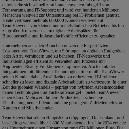
entwickelte sich schnell zum branchenweiten Inbegriff von
Fernwartung und IT-Support; und wird von hunderten Millionen
Menschen weltweit zur Unterstützung bei IT-Problemen genutzt.
Heute vertrauen mehr als 660.000 Kunden weltweit auf
TeamViewer – von kleinen und mittelständischen Betrieben bis hin
zu großen Konzernen – um digitale Arbeitsplätze für
Büroangestellte und Industriefachkräfte effizienter zu gestalten.
Unternehmen aus allen Branchen nutzen die KI-gestützten
Lösungen von TeamViewer, um Störungen an digitalen Endgeräten
jeder Art zu verhindern und zu beheben, IT-Netzwerke und
Industrieanlagen effizient zu verwalten und Prozesse mit
Augmented-Reality-Funktionen zu optimieren. Auch dank der
Integrationen mit führenden Technologiepartnern hilft TeamViewer
seinen Kunden dabei, Ausfallzeiten zu reduzieren, IT-Probleme
schneller zu lösen und digitale Arbeitsabläufe zu verbessern. In einer
Zeit des globalen Wandels – geprägt von hybriden Arbeitsmodellen,
neuen Technologien und Fachkräftemangel – bietet TeamViewer
einen klaren Mehrwert: höhere Produktivität, schnellere
Einarbeitung neuer Talente und eine gesteigerte Zufriedenheit von
Kunden und Mitarbeitenden.
TeamViewer hat seinen Hauptsitz in Göppingen, Deutschland, und
beschäftigt weltweit über 1.800 Mitarbeitende. Im Jahr 2024 erzielte
das Unternehmen einen Umsatz von rund 671 Millionen Euro. Die