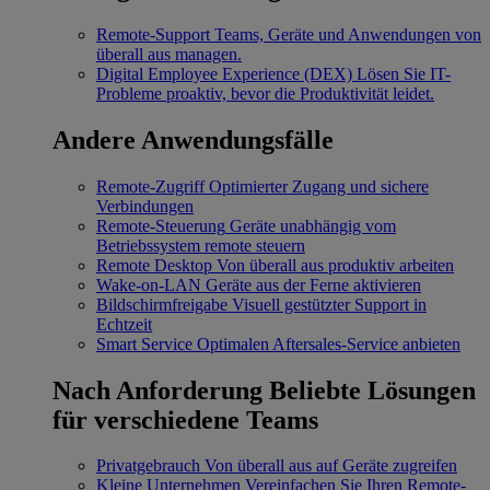
Remote-Support
Teams, Geräte und Anwendungen von
überall aus managen.
Digital Employee Experience (DEX)
Lösen Sie IT-
Probleme proaktiv, bevor die Produktivität leidet.
Andere Anwendungsfälle
Remote-Zugriff
Optimierter Zugang und sichere
Verbindungen
Remote-Steuerung
Geräte unabhängig vom
Betriebssystem remote steuern
Remote Desktop
Von überall aus produktiv arbeiten
Wake-on-LAN
Geräte aus der Ferne aktivieren
Bildschirmfreigabe
Visuell gestützter Support in
Echtzeit
Smart Service
Optimalen Aftersales-Service anbieten
Nach Anforderung
Beliebte Lösungen
für verschiedene Teams
Privatgebrauch
Von überall aus auf Geräte zugreifen
Kleine Unternehmen
Vereinfachen Sie Ihren Remote-