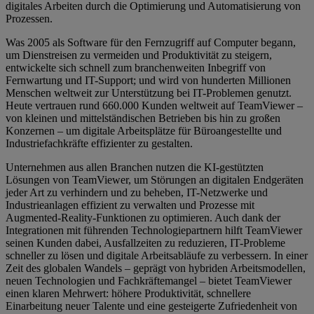
digitales Arbeiten durch die Optimierung und Automatisierung von
Prozessen.
Was 2005 als Software für den Fernzugriff auf Computer begann,
um Dienstreisen zu vermeiden und Produktivität zu steigern,
entwickelte sich schnell zum branchenweiten Inbegriff von
Fernwartung und IT-Support; und wird von hunderten Millionen
Menschen weltweit zur Unterstützung bei IT-Problemen genutzt.
Heute vertrauen rund 660.000 Kunden weltweit auf TeamViewer –
von kleinen und mittelständischen Betrieben bis hin zu großen
Konzernen – um digitale Arbeitsplätze für Büroangestellte und
Industriefachkräfte effizienter zu gestalten.
Unternehmen aus allen Branchen nutzen die KI-gestützten
Lösungen von TeamViewer, um Störungen an digitalen Endgeräten
jeder Art zu verhindern und zu beheben, IT-Netzwerke und
Industrieanlagen effizient zu verwalten und Prozesse mit
Augmented-Reality-Funktionen zu optimieren. Auch dank der
Integrationen mit führenden Technologiepartnern hilft TeamViewer
seinen Kunden dabei, Ausfallzeiten zu reduzieren, IT-Probleme
schneller zu lösen und digitale Arbeitsabläufe zu verbessern. In einer
Zeit des globalen Wandels – geprägt von hybriden Arbeitsmodellen,
neuen Technologien und Fachkräftemangel – bietet TeamViewer
einen klaren Mehrwert: höhere Produktivität, schnellere
Einarbeitung neuer Talente und eine gesteigerte Zufriedenheit von