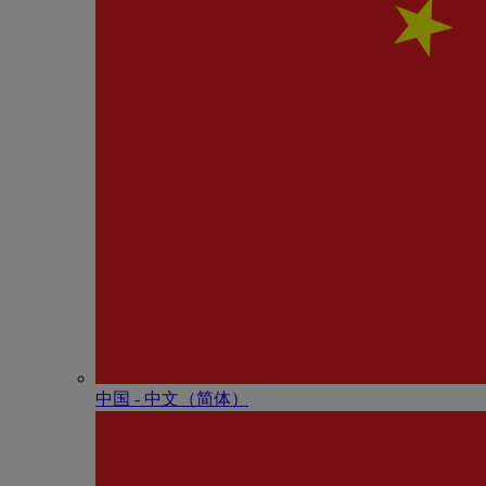
中国 - 中⽂（简体）