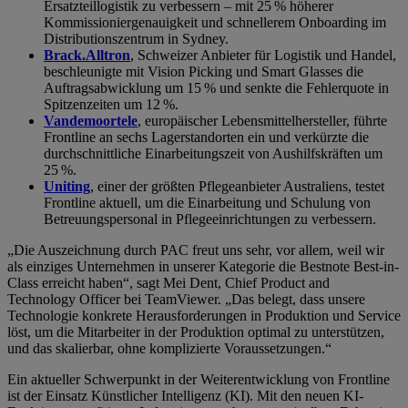
Ersatzteillogistik zu verbessern – mit 25 % höherer
Kommissioniergenauigkeit und schnellerem Onboarding im
Distributionszentrum in Sydney.
Brack.Alltron
, Schweizer Anbieter für Logistik und Handel,
beschleunigte mit Vision Picking und Smart Glasses die
Auftragsabwicklung um 15 % und senkte die Fehlerquote in
Spitzenzeiten um 12 %.
Vandemoortele
, europäischer Lebensmittelhersteller, führte
Frontline an sechs Lagerstandorten ein und verkürzte die
durchschnittliche Einarbeitungszeit von Aushilfskräften um
25 %.
Uniting
, einer der größten Pflegeanbieter Australiens, testet
Frontline aktuell, um die Einarbeitung und Schulung von
Betreuungspersonal in Pflegeeinrichtungen zu verbessern.
„Die Auszeichnung durch PAC freut uns sehr, vor allem, weil wir
als einziges Unternehmen in unserer Kategorie die Bestnote Best-in-
Class erreicht haben“, sagt Mei Dent, Chief Product and
Technology Officer bei TeamViewer. „Das belegt, dass unsere
Technologie konkrete Herausforderungen in Produktion und Service
löst, um die Mitarbeiter in der Produktion optimal zu unterstützen,
und das skalierbar, ohne komplizierte Voraussetzungen.“
Ein aktueller Schwerpunkt in der Weiterentwicklung von Frontline
ist der Einsatz Künstlicher Intelligenz (KI). Mit den neuen KI-