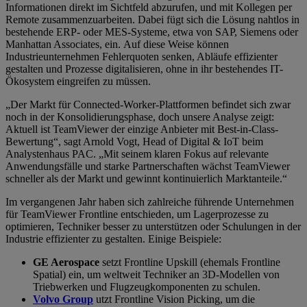
Informationen direkt im Sichtfeld abzurufen, und mit Kollegen per
Remote zusammenzuarbeiten. Dabei fügt sich die Lösung nahtlos in
bestehende ERP- oder MES-Systeme, etwa von SAP, Siemens oder
Manhattan Associates, ein. Auf diese Weise können
Industrieunternehmen Fehlerquoten senken, Abläufe effizienter
gestalten und Prozesse digitalisieren, ohne in ihr bestehendes IT-
Ökosystem eingreifen zu müssen.
„Der Markt für Connected-Worker-Plattformen befindet sich zwar
noch in der Konsolidierungsphase, doch unsere Analyse zeigt:
Aktuell ist TeamViewer der einzige Anbieter mit Best-in-Class-
Bewertung“, sagt Arnold Vogt, Head of Digital & IoT beim
Analystenhaus PAC. „Mit seinem klaren Fokus auf relevante
Anwendungsfälle und starke Partnerschaften wächst TeamViewer
schneller als der Markt und gewinnt kontinuierlich Marktanteile.“
Im vergangenen Jahr haben sich zahlreiche führende Unternehmen
für TeamViewer Frontline entschieden, um Lagerprozesse zu
optimieren, Techniker besser zu unterstützen oder Schulungen in der
Industrie effizienter zu gestalten. Einige Beispiele:
GE Aerospace
setzt Frontline Upskill (ehemals Frontline
Spatial) ein, um weltweit Techniker an 3D-Modellen von
Triebwerken und Flugzeugkomponenten zu schulen.
Volvo Group
utzt Frontline Vision Picking, um die