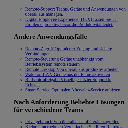
Remote-Support
Teams, Geräte und Anwendungen von
überall aus managen.
Digital Employee Experience (DEX)
Lösen Sie IT-
Probleme proaktiv, bevor die Produktivität leidet.
Andere Anwendungsfälle
Remote-Zugriff
Optimierter Zugang und sichere
Verbindungen
Remote-Steuerung
Geräte unabhängig vom
Betriebssystem remote steuern
Remote Desktop
Von überall aus produktiv arbeiten
Wake-on-LAN
Geräte aus der Ferne aktivieren
Bildschirmfreigabe
Visuell gestützter Support in
Echtzeit
Smart Service
Optimalen Aftersales-Service anbieten
Nach Anforderung
Beliebte Lösungen
für verschiedene Teams
Privatgebrauch
Von überall aus auf Geräte zugreifen
Kleine Unternehmen
Vereinfachen Sie Ihren Remote-