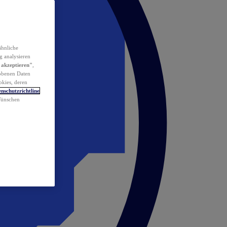
ähnliche
g analysieren
 akzeptieren"
,
obenen Daten
okies, deren
nschutzrichtline
 Wünschen