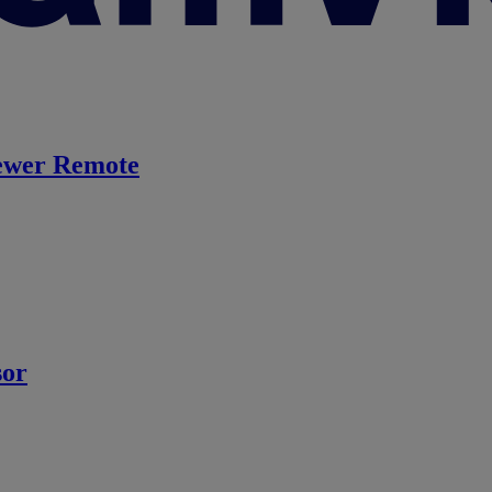
ewer Remote
sor