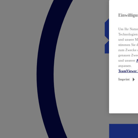
Einwillig
Um Ihr Nutzer
Technologie
und unsere Ma
stimmen Sie 
zum Zwecke de
genauen Zwec
und unserer
A
anpassen.
TeamViewer 
Imprint