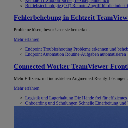
Remote-IT-Support
Sicher, flexibel, einheitlich
Betriebstechnologie (OT)
Remote-Zugriff für die industri
Fehlerbehebung in Echtzeit
TeamView
Probleme lösen, bevor User sie bemerken.
Mehr erfahren
Endpoint Troubleshooting
Probleme erkennen und behe
Endpoint Automation
Routine-Aufgaben automatisieren
Connected Worker
TeamViewer Front
Mehr Effizienz mit industriellen Augmented-Reality-Lösungen.
Mehr erfahren
Logistik und Lagerhaltung
Die Hände frei für effizientes
Onboarding und Schulungen
Schnelle Einarbeitung und