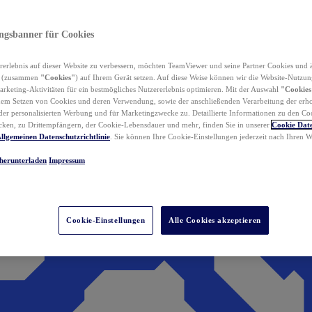
ungsbanner für Cookies
erlebnis auf dieser Website zu verbessern, möchten TeamViewer und seine Partner Cookies und 
n (zusammen
"Cookies"
) auf Ihrem Gerät setzen. Auf diese Weise können wir die Website-Nutzun
rketing-Aktivitäten für ein bestmögliches Nutzererlebnis optimieren. Mit der Auswahl
"Cookies
dem Setzen von Cookies und deren Verwendung, sowie der anschließenden Verarbeitung der erh
r personalisierten Werbung und für Marketingzwecke zu. Detaillierte Informationen zu den Co
ken, zu Drittempfängern, der Cookie-Lebensdauer und mehr, finden Sie in unserer
Cookie Date
llgemeinen Datenschutzrichtlinie
. Sie können Ihre Cookie-Einstellungen jederzeit nach Ihren
herunterladen
Impressum
Cookie-Einstellungen
Alle Cookies akzeptieren