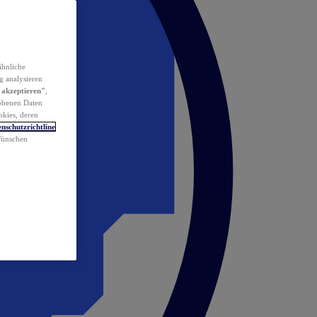
ähnliche
g analysieren
 akzeptieren"
,
obenen Daten
okies, deren
nschutzrichtline
 Wünschen