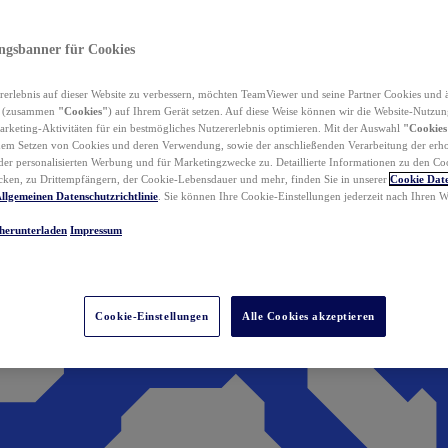
ungsbanner für Cookies
erlebnis auf dieser Website zu verbessern, möchten TeamViewer und seine Partner Cookies und 
n (zusammen
"Cookies"
) auf Ihrem Gerät setzen. Auf diese Weise können wir die Website-Nutzun
rketing-Aktivitäten für ein bestmögliches Nutzererlebnis optimieren. Mit der Auswahl
"Cookies
dem Setzen von Cookies und deren Verwendung, sowie der anschließenden Verarbeitung der erh
r personalisierten Werbung und für Marketingzwecke zu. Detaillierte Informationen zu den Co
ken, zu Drittempfängern, der Cookie-Lebensdauer und mehr, finden Sie in unserer
Cookie Date
llgemeinen Datenschutzrichtlinie
. Sie können Ihre Cookie-Einstellungen jederzeit nach Ihren
herunterladen
Impressum
Cookie-Einstellungen
Alle Cookies akzeptieren