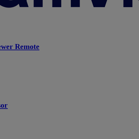
ewer Remote
sor