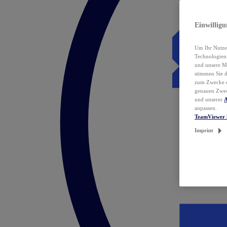
Einwillig
Um Ihr Nutzer
Technologie
und unsere Ma
stimmen Sie 
zum Zwecke de
genauen Zwec
und unserer
A
anpassen.
TeamViewer 
Imprint