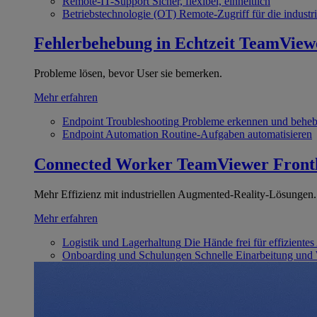
Remote-IT-Support
Sicher, flexibel, einheitlich
Betriebstechnologie (OT)
Remote-Zugriff für die industri
Fehlerbehebung in Echtzeit
TeamView
Probleme lösen, bevor User sie bemerken.
Mehr erfahren
Endpoint Troubleshooting
Probleme erkennen und behe
Endpoint Automation
Routine-Aufgaben automatisieren
Connected Worker
TeamViewer Front
Mehr Effizienz mit industriellen Augmented-Reality-Lösungen.
Mehr erfahren
Logistik und Lagerhaltung
Die Hände frei für effizientes
Onboarding und Schulungen
Schnelle Einarbeitung und