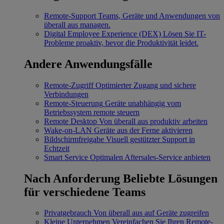
Remote-Support
Teams, Geräte und Anwendungen von
überall aus managen.
Digital Employee Experience (DEX)
Lösen Sie IT-
Probleme proaktiv, bevor die Produktivität leidet.
Andere Anwendungsfälle
Remote-Zugriff
Optimierter Zugang und sichere
Verbindungen
Remote-Steuerung
Geräte unabhängig vom
Betriebssystem remote steuern
Remote Desktop
Von überall aus produktiv arbeiten
Wake-on-LAN
Geräte aus der Ferne aktivieren
Bildschirmfreigabe
Visuell gestützter Support in
Echtzeit
Smart Service
Optimalen Aftersales-Service anbieten
Nach Anforderung
Beliebte Lösungen
für verschiedene Teams
Privatgebrauch
Von überall aus auf Geräte zugreifen
Kleine Unternehmen
Vereinfachen Sie Ihren Remote-