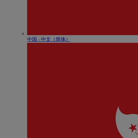
中国 - 中⽂（简体）