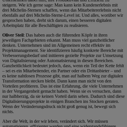
steigern. Wie ich gerne sage: Man kann kein Kundenerlebnis mit
drei Michelin-Sternen schaffen, wenn das Mitarbeitererlebnis nicht
ebenfalls auf drei Michelin-Sterne-Level ist. Und alles, worüber wir
gesprochen haben, dreht sich darum, einen besseren digitalen
Arbeitsplatz für alle Beschäftigten zu realisieren.
Oliver Steil
: Das haben auch die führenden Köpfe in ihren
jeweiligen Fachgebieten erkannt. Man muss viel ganzheitlicher
denken. Unternehmen sind im Allgemeinen recht effektiv im
Projektmanagement. Sie identifizieren häufig konkrete Bereiche mit
Verbesserungsbedarf und initiieren gezielte Projekte zur Umsetzung
von Digitalisierung oder Automatisierung in diesen Bereichen.
Ganzheitlichkeit bedeutet jedoch, dass, wenn ein Teil der Kette fehlt
– sei es ein Mitarbeitender, ein Partner oder ein Drittanbieter – und
es keine nahtlosen Prozesse gibt, man auf halbem Weg zur digitalen
Transformation stecken bleibt. Dann kann man nicht von den
Vorteilen profitieren. Das ist eine Erfahrung, die viele Unternehmen
in der Vergangenheit gemacht haben. Wenn sie es versuchen, dann
nur halbherzig, da sie keinen Vorteil darin sehen. Dadurch sind diese
Digitalisierungsprojekte in einigen Branchen ins Stocken geraten.
Wenn der Veränderungsdruck nicht groß genug ist, bewegt sich
nichts.
Aber die Welt, in der wir leben, verändert sich. Wir müssen
automatisieren, effizienter werden und eine widerstandsfähigere