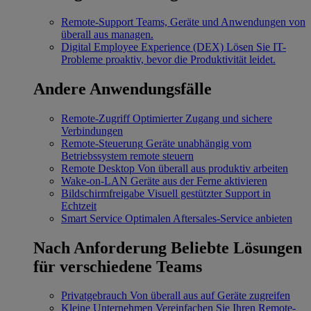
Remote-Support
Teams, Geräte und Anwendungen von
überall aus managen.
Digital Employee Experience (DEX)
Lösen Sie IT-
Probleme proaktiv, bevor die Produktivität leidet.
Andere Anwendungsfälle
Remote-Zugriff
Optimierter Zugang und sichere
Verbindungen
Remote-Steuerung
Geräte unabhängig vom
Betriebssystem remote steuern
Remote Desktop
Von überall aus produktiv arbeiten
Wake-on-LAN
Geräte aus der Ferne aktivieren
Bildschirmfreigabe
Visuell gestützter Support in
Echtzeit
Smart Service
Optimalen Aftersales-Service anbieten
Nach Anforderung
Beliebte Lösungen
für verschiedene Teams
Privatgebrauch
Von überall aus auf Geräte zugreifen
Kleine Unternehmen
Vereinfachen Sie Ihren Remote-