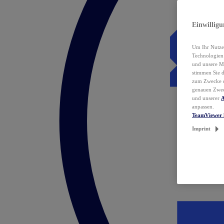
Einwillig
Um Ihr Nutzer
Technologie
und unsere Ma
stimmen Sie 
zum Zwecke de
genauen Zwec
und unserer
A
anpassen.
TeamViewer 
Imprint