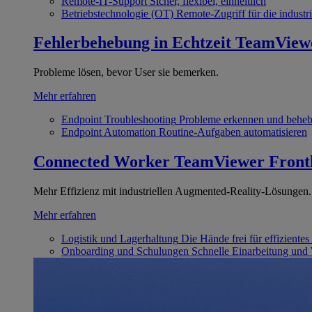
Remote-IT-Support
Sicher, flexibel, einheitlich
Betriebstechnologie (OT)
Remote-Zugriff für die industri
Fehlerbehebung in Echtzeit
TeamView
Probleme lösen, bevor User sie bemerken.
Mehr erfahren
Endpoint Troubleshooting
Probleme erkennen und behe
Endpoint Automation
Routine-Aufgaben automatisieren
Connected Worker
TeamViewer Front
Mehr Effizienz mit industriellen Augmented-Reality-Lösungen.
Mehr erfahren
Logistik und Lagerhaltung
Die Hände frei für effizientes
Onboarding und Schulungen
Schnelle Einarbeitung und