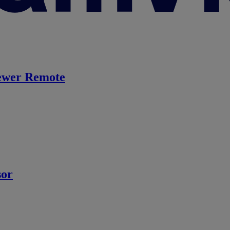
ewer Remote
sor