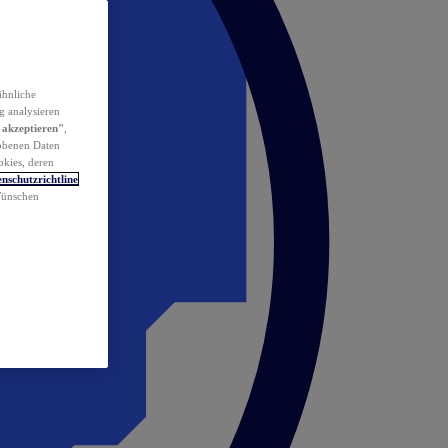
ähnliche
g analysieren
 akzeptieren"
,
obenen Daten
okies, deren
nschutzrichtline
 Wünschen