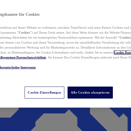
ungsbanner für Cookies
erlebnis auf dieser Website zu verbessern, möchten TeamViewer und seine Partner Cookies und 
n (zusammen
"Cookies"
) auf Ihrem Gerät setzen. Auf diese Weise können wir die Website-Nutzun
rketing-Aktivitäten für ein bestmögliches Nutzererlebnis optimieren. Mit der Auswahl
"Cookies
dem Setzen von Cookies und deren Verwendung, sowie der anschließenden Verarbeitung der erh
r personalisierten Werbung und für Marketingzwecke zu. Detaillierte Informationen zu den Co
ken, zu Drittempfängern, der Cookie-Lebensdauer und mehr, finden Sie in unserer
Cookie Date
llgemeinen Datenschutzrichtlinie
. Sie können Ihre Cookie-Einstellungen jederzeit nach Ihren
herunterladen
Impressum
Cookie-Einstellungen
Alle Cookies akzeptieren