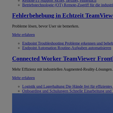
Remote-IT-Support
Sicher, flexibel, einheitlich
Betriebstechnologie (OT)
Remote-Zugriff für die industri
Fehlerbehebung in Echtzeit
TeamView
Probleme lösen, bevor User sie bemerken.
Mehr erfahren
Endpoint Troubleshooting
Probleme erkennen und behe
Endpoint Automation
Routine-Aufgaben automatisieren
Connected Worker
TeamViewer Front
Mehr Effizienz mit industriellen Augmented-Reality-Lösungen.
Mehr erfahren
Logistik und Lagerhaltung
Die Hände frei für effizientes
Onboarding und Schulungen
Schnelle Einarbeitung und