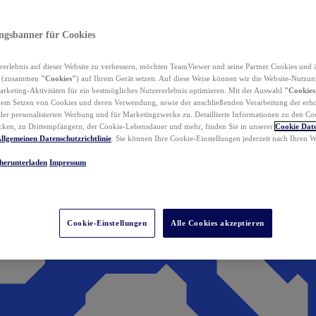
ungsbanner für Cookies
erlebnis auf dieser Website zu verbessern, möchten TeamViewer und seine Partner Cookies und 
n (zusammen
"Cookies"
) auf Ihrem Gerät setzen. Auf diese Weise können wir die Website-Nutzun
rketing-Aktivitäten für ein bestmögliches Nutzererlebnis optimieren. Mit der Auswahl
"Cookies
dem Setzen von Cookies und deren Verwendung, sowie der anschließenden Verarbeitung der erh
r personalisierten Werbung und für Marketingzwecke zu. Detaillierte Informationen zu den Co
ken, zu Drittempfängern, der Cookie-Lebensdauer und mehr, finden Sie in unserer
Cookie Date
llgemeinen Datenschutzrichtlinie
. Sie können Ihre Cookie-Einstellungen jederzeit nach Ihren
herunterladen
Impressum
Cookie-Einstellungen
Alle Cookies akzeptieren