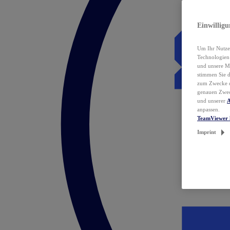
Einwillig
Um Ihr Nutzer
Technologie
und unsere Ma
stimmen Sie 
zum Zwecke de
genauen Zwec
und unserer
A
anpassen.
TeamViewer 
Imprint