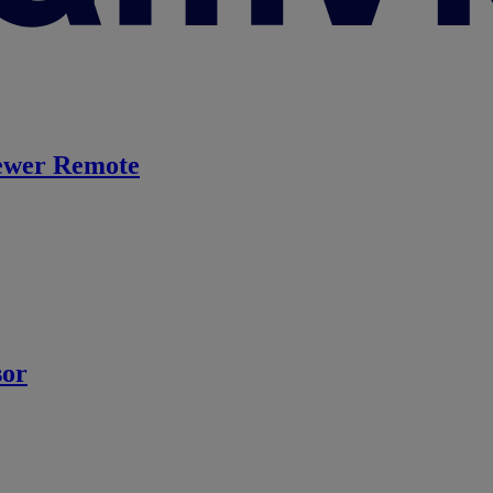
ewer Remote
sor