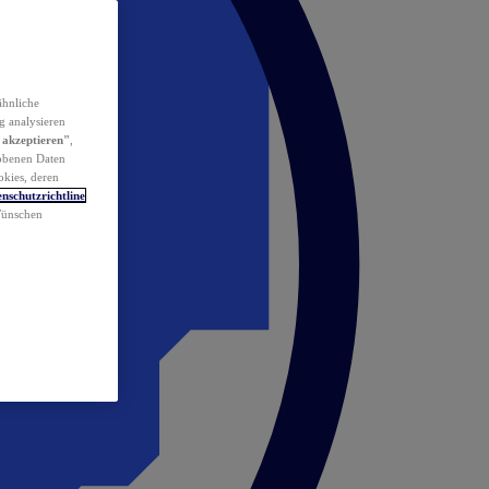
ähnliche
g analysieren
 akzeptieren"
,
obenen Daten
okies, deren
nschutzrichtline
 Wünschen