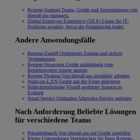
Remote-Support
Teams, Geräte und Anwendungen von
überall aus managen.
Digital Employee Experience (DEX)
Lösen Sie IT-
Probleme proaktiv, bevor die Produktivität leidet.
Andere Anwendungsfälle
Remote-Zugriff
Optimierter Zugang und sichere
Verbindungen
Remote-Steuerung
Geräte unabhängig vom
Betriebssystem remote steuern
Remote Desktop
Von überall aus produktiv arbeiten
Wake-on-LAN
Geräte aus der Ferne aktivieren
Bildschirmfreigabe
Visuell gestützter Support in
Echtzeit
Smart Service
Optimalen Aftersales-Service anbieten
Nach Anforderung
Beliebte Lösungen
für verschiedene Teams
Privatgebrauch
Von überall aus auf Geräte zugreifen
Kleine Unternehmen
Vereinfachen Sie Ihren Remote-