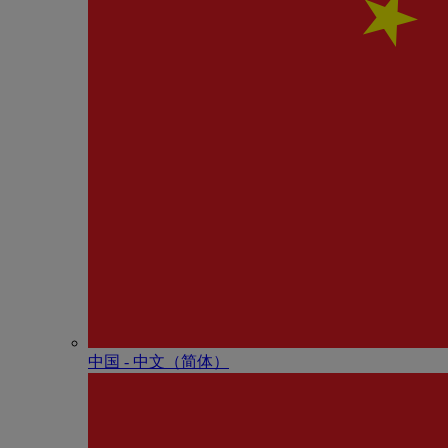
中国 - 中⽂（简体）