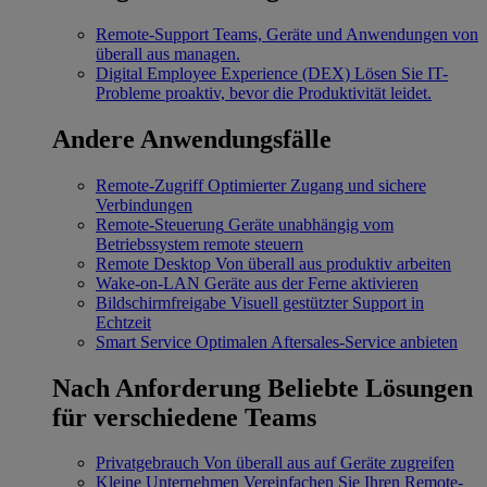
Remote-Support
Teams, Geräte und Anwendungen von
überall aus managen.
Digital Employee Experience (DEX)
Lösen Sie IT-
Probleme proaktiv, bevor die Produktivität leidet.
Andere Anwendungsfälle
Remote-Zugriff
Optimierter Zugang und sichere
Verbindungen
Remote-Steuerung
Geräte unabhängig vom
Betriebssystem remote steuern
Remote Desktop
Von überall aus produktiv arbeiten
Wake-on-LAN
Geräte aus der Ferne aktivieren
Bildschirmfreigabe
Visuell gestützter Support in
Echtzeit
Smart Service
Optimalen Aftersales-Service anbieten
Nach Anforderung
Beliebte Lösungen
für verschiedene Teams
Privatgebrauch
Von überall aus auf Geräte zugreifen
Kleine Unternehmen
Vereinfachen Sie Ihren Remote-