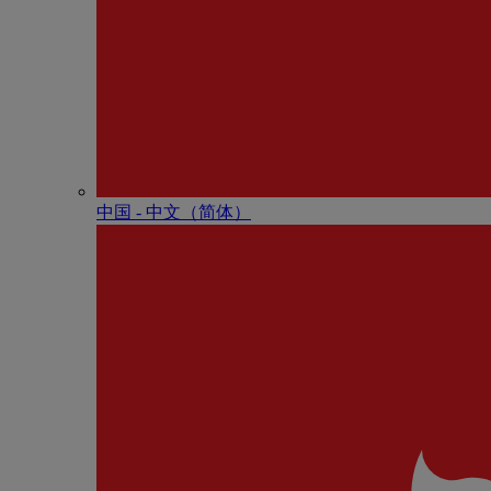
中国 - 中⽂（简体）