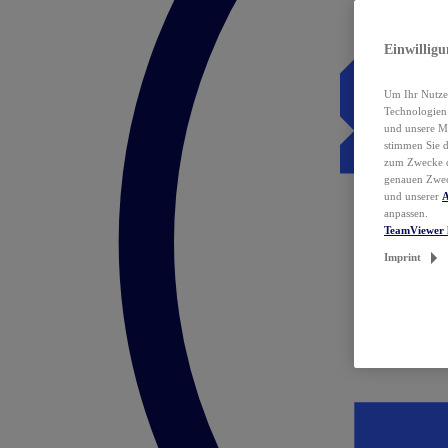
Einwillig
Um Ihr Nutzer
Technologie
und unsere Ma
stimmen Sie 
zum Zwecke de
genauen Zwec
und unserer
A
anpassen.
TeamViewer 
Imprint