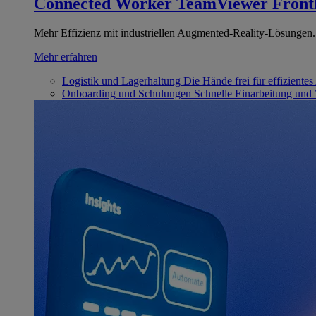
Connected Worker
TeamViewer Front
Mehr Effizienz mit industriellen Augmented-Reality-Lösungen.
Mehr erfahren
Logistik und Lagerhaltung
Die Hände frei für effizientes
Onboarding und Schulungen
Schnelle Einarbeitung und