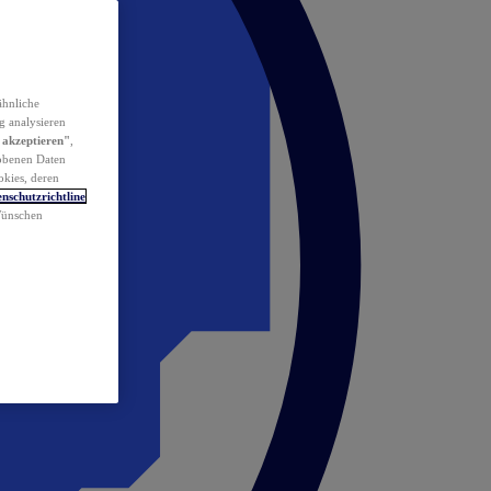
ähnliche
g analysieren
 akzeptieren"
,
obenen Daten
okies, deren
nschutzrichtline
 Wünschen