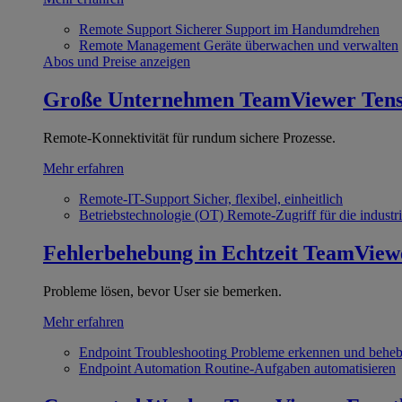
Remote Support
Sicherer Support im Handumdrehen
Remote Management
Geräte überwachen und verwalten
Abos und Preise anzeigen
Große Unternehmen
TeamViewer Ten
Remote-Konnektivität für rundum sichere Prozesse.
Mehr erfahren
Remote-IT-Support
Sicher, flexibel, einheitlich
Betriebstechnologie (OT)
Remote-Zugriff für die industri
Fehlerbehebung in Echtzeit
TeamView
Probleme lösen, bevor User sie bemerken.
Mehr erfahren
Endpoint Troubleshooting
Probleme erkennen und behe
Endpoint Automation
Routine-Aufgaben automatisieren