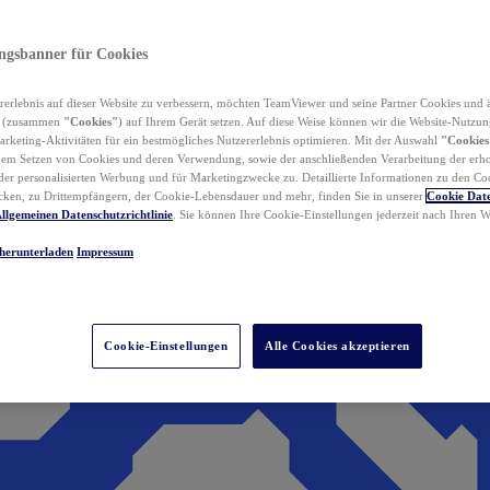
ungsbanner für Cookies
erlebnis auf dieser Website zu verbessern, möchten TeamViewer und seine Partner Cookies und 
n (zusammen
"Cookies"
) auf Ihrem Gerät setzen. Auf diese Weise können wir die Website-Nutzun
rketing-Aktivitäten für ein bestmögliches Nutzererlebnis optimieren. Mit der Auswahl
"Cookies
dem Setzen von Cookies und deren Verwendung, sowie der anschließenden Verarbeitung der erh
r personalisierten Werbung und für Marketingzwecke zu. Detaillierte Informationen zu den Co
ken, zu Drittempfängern, der Cookie-Lebensdauer und mehr, finden Sie in unserer
Cookie Date
llgemeinen Datenschutzrichtlinie
. Sie können Ihre Cookie-Einstellungen jederzeit nach Ihren
herunterladen
Impressum
Cookie-Einstellungen
Alle Cookies akzeptieren