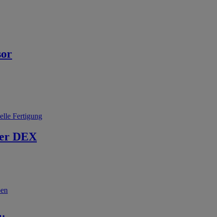
sor
elle Fertigung
er DEX
ben