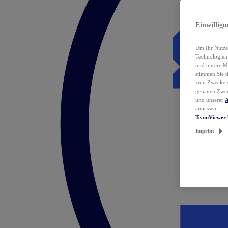
Einwillig
Um Ihr Nutzer
Technologie
und unsere Ma
stimmen Sie 
zum Zwecke de
genauen Zwec
und unserer
A
anpassen.
TeamViewer 
Imprint