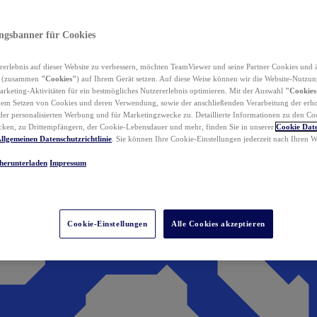
ungsbanner für Cookies
erlebnis auf dieser Website zu verbessern, möchten TeamViewer und seine Partner Cookies und 
n (zusammen
"Cookies"
) auf Ihrem Gerät setzen. Auf diese Weise können wir die Website-Nutzun
rketing-Aktivitäten für ein bestmögliches Nutzererlebnis optimieren. Mit der Auswahl
"Cookies
dem Setzen von Cookies und deren Verwendung, sowie der anschließenden Verarbeitung der erh
r personalisierten Werbung und für Marketingzwecke zu. Detaillierte Informationen zu den Co
ken, zu Drittempfängern, der Cookie-Lebensdauer und mehr, finden Sie in unserer
Cookie Date
llgemeinen Datenschutzrichtlinie
. Sie können Ihre Cookie-Einstellungen jederzeit nach Ihren
herunterladen
Impressum
Cookie-Einstellungen
Alle Cookies akzeptieren