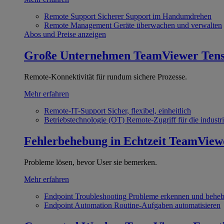
Remote Support
Sicherer Support im Handumdrehen
Remote Management
Geräte überwachen und verwalten
Abos und Preise anzeigen
Große Unternehmen
TeamViewer Ten
Remote-Konnektivität für rundum sichere Prozesse.
Mehr erfahren
Remote-IT-Support
Sicher, flexibel, einheitlich
Betriebstechnologie (OT)
Remote-Zugriff für die industri
Fehlerbehebung in Echtzeit
TeamView
Probleme lösen, bevor User sie bemerken.
Mehr erfahren
Endpoint Troubleshooting
Probleme erkennen und behe
Endpoint Automation
Routine-Aufgaben automatisieren