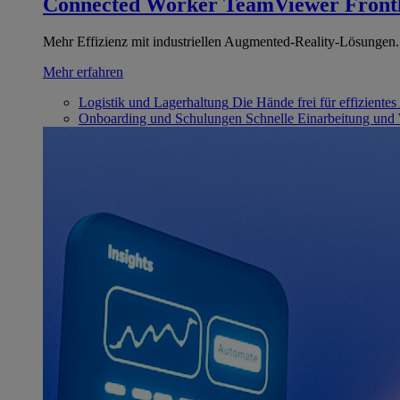
Connected Worker
TeamViewer Front
Mehr Effizienz mit industriellen Augmented-Reality-Lösungen.
Mehr erfahren
Logistik und Lagerhaltung
Die Hände frei für effizientes
Onboarding und Schulungen
Schnelle Einarbeitung und