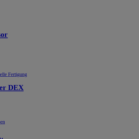
sor
elle Fertigung
er DEX
ben