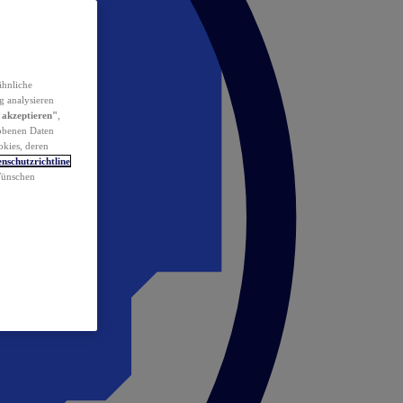
ähnliche
g analysieren
 akzeptieren"
,
obenen Daten
okies, deren
nschutzrichtline
 Wünschen