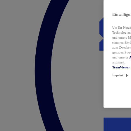
Einwillig
Um Ihr Nutzer
Technologie
und unsere Ma
stimmen Sie 
zum Zwecke de
genauen Zwec
und unserer
A
anpassen.
TeamViewer 
Imprint