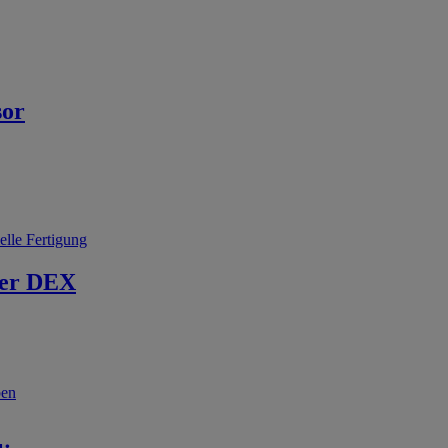
sor
elle Fertigung
er DEX
ben