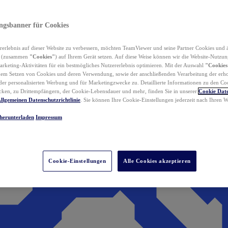
ungsbanner für Cookies
erlebnis auf dieser Website zu verbessern, möchten TeamViewer und seine Partner Cookies und 
n (zusammen
"Cookies"
) auf Ihrem Gerät setzen. Auf diese Weise können wir die Website-Nutzun
rketing-Aktivitäten für ein bestmögliches Nutzererlebnis optimieren. Mit der Auswahl
"Cookies
dem Setzen von Cookies und deren Verwendung, sowie der anschließenden Verarbeitung der erh
r personalisierten Werbung und für Marketingzwecke zu. Detaillierte Informationen zu den Co
ken, zu Drittempfängern, der Cookie-Lebensdauer und mehr, finden Sie in unserer
Cookie Date
llgemeinen Datenschutzrichtlinie
. Sie können Ihre Cookie-Einstellungen jederzeit nach Ihren
herunterladen
Impressum
Cookie-Einstellungen
Alle Cookies akzeptieren