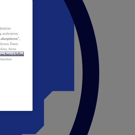
ähnliche
g analysieren
 akzeptieren"
,
obenen Daten
okies, deren
nschutzrichtline
 Wünschen