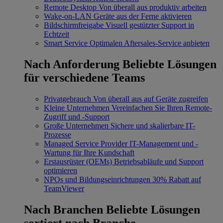
Remote Desktop
Von überall aus produktiv arbeiten
Wake-on-LAN
Geräte aus der Ferne aktivieren
Bildschirmfreigabe
Visuell gestützter Support in
Echtzeit
Smart Service
Optimalen Aftersales-Service anbieten
Nach Anforderung
Beliebte Lösungen
für verschiedene Teams
Privatgebrauch
Von überall aus auf Geräte zugreifen
Kleine Unternehmen
Vereinfachen Sie Ihren Remote-
Zugriff und -Support
Große Unternehmen
Sichere und skalierbare IT-
Prozesse
Managed Service Provider
IT-Management und -
Wartung für Ihre Kundschaft
Erstausrüster (OEMs)
Betriebsabläufe und Support
optimieren
NPOs und Bildungseinrichtungen
30% Rabatt auf
TeamViewer
Nach Branchen
Beliebte Lösungen
sortiert nach Branche