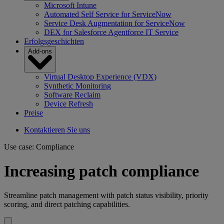
Microsoft Intune
Automated Self Service for ServiceNow
Service Desk Augmentation for ServiceNow
DEX for Salesforce Agentforce IT Service
Erfolgsgeschichten
Add-ons
Virtual Desktop Experience (VDX)
Synthetic Monitoring
Software Reclaim
Device Refresh
Preise
Kontaktieren Sie uns
Use case: Compliance
Increasing patch compliance
Streamline patch management with patch status visibility, priority
scoring, and direct patching capabilities.