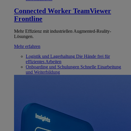
Connected Worker
TeamViewer
Frontline
Mehr Effizienz mit industriellen Augmented-Reality-
Lösungen.
Mehr erfahren
Logistik und Lagerhaltung
Die Hände frei für
effizientes Arbeiten
Onboarding und Schulungen
Schnelle Einarbeitung
und Weiterbildung