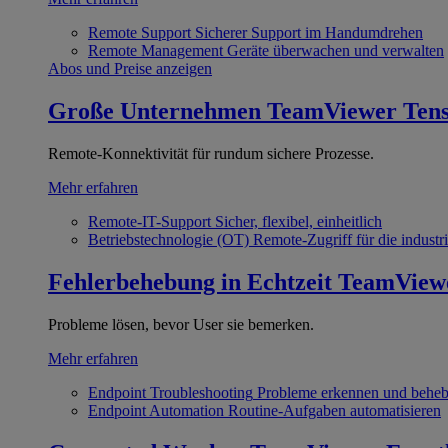
Remote Support
Sicherer Support im Handumdrehen
Remote Management
Geräte überwachen und verwalten
Abos und Preise anzeigen
Große Unternehmen
TeamViewer Ten
Remote-Konnektivität für rundum sichere Prozesse.
Mehr erfahren
Remote-IT-Support
Sicher, flexibel, einheitlich
Betriebstechnologie (OT)
Remote-Zugriff für die industri
Fehlerbehebung in Echtzeit
TeamView
Probleme lösen, bevor User sie bemerken.
Mehr erfahren
Endpoint Troubleshooting
Probleme erkennen und behe
Endpoint Automation
Routine-Aufgaben automatisieren