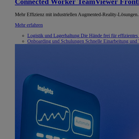
Connected Worker
TeamViewer Front
Mehr Effizienz mit industriellen Augmented-Reality-Lösungen.
Mehr erfahren
Logistik und Lagerhaltung
Die Hände frei für effizientes
Onboarding und Schulungen
Schnelle Einarbeitung und