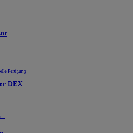
sor
elle Fertigung
er DEX
ben