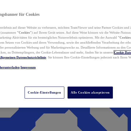
ungsbanner für Cookies
erlebnis auf dieser Website zu verbessern, möchten TeamViewer und seine Partner Cookies und 
n (zusammen
"Cookies"
) auf Ihrem Gerät setzen. Auf diese Weise können wir die Website-Nutzun
rketing-Aktivitäten für ein bestmögliches Nutzererlebnis optimieren. Mit der Auswahl
"Cookies
dem Setzen von Cookies und deren Verwendung, sowie der anschließenden Verarbeitung der erh
r personalisierten Werbung und für Marketingzwecke zu. Detaillierte Informationen zu den Co
ken, zu Drittempfängern, der Cookie-Lebensdauer und mehr, finden Sie in unserer
Cookie Date
llgemeinen Datenschutzrichtlinie
. Sie können Ihre Cookie-Einstellungen jederzeit nach Ihren
herunterladen
Impressum
Cookie-Einstellungen
Alle Cookies akzeptieren