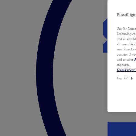
Einwillig
Um Ihr Nutzer
Technologie
und unsere Ma
stimmen Sie 
zum Zwecke de
genauen Zwec
und unserer
A
anpassen.
TeamViewer 
Imprint