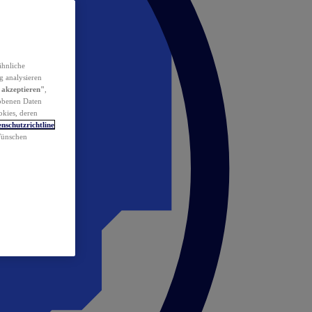
ähnliche
g analysieren
 akzeptieren"
,
obenen Daten
okies, deren
nschutzrichtline
 Wünschen