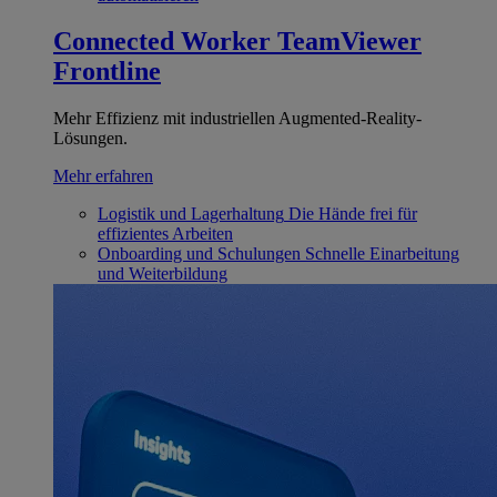
Connected Worker
TeamViewer
Frontline
Mehr Effizienz mit industriellen Augmented-Reality-
Lösungen.
Mehr erfahren
Logistik und Lagerhaltung
Die Hände frei für
effizientes Arbeiten
Onboarding und Schulungen
Schnelle Einarbeitung
und Weiterbildung