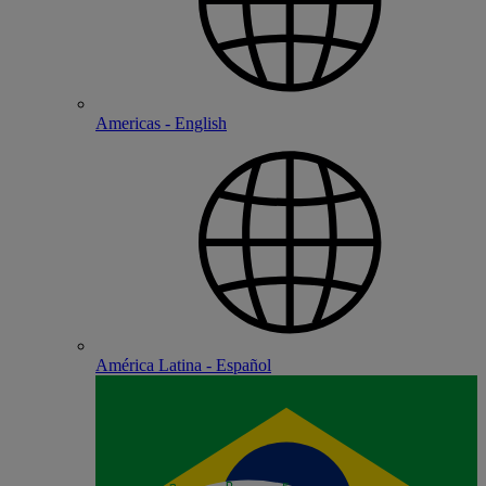
Americas - English
América Latina - Español