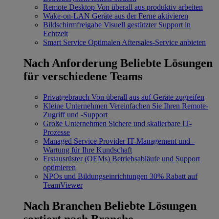
Remote Desktop
Von überall aus produktiv arbeiten
Wake-on-LAN
Geräte aus der Ferne aktivieren
Bildschirmfreigabe
Visuell gestützter Support in
Echtzeit
Smart Service
Optimalen Aftersales-Service anbieten
Nach Anforderung
Beliebte Lösungen
für verschiedene Teams
Privatgebrauch
Von überall aus auf Geräte zugreifen
Kleine Unternehmen
Vereinfachen Sie Ihren Remote-
Zugriff und -Support
Große Unternehmen
Sichere und skalierbare IT-
Prozesse
Managed Service Provider
IT-Management und -
Wartung für Ihre Kundschaft
Erstausrüster (OEMs)
Betriebsabläufe und Support
optimieren
NPOs und Bildungseinrichtungen
30% Rabatt auf
TeamViewer
Nach Branchen
Beliebte Lösungen
sortiert nach Branche