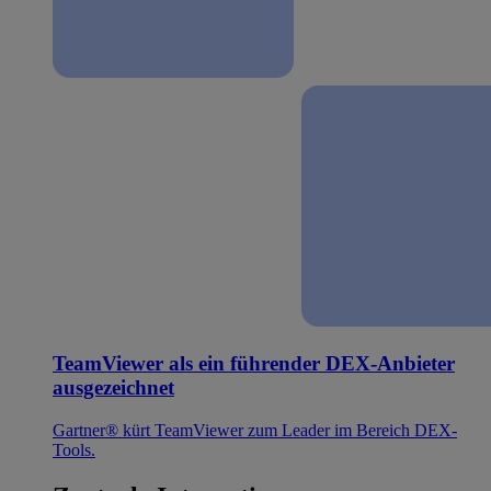
TeamViewer als ein führender DEX-Anbieter
ausgezeichnet
Gartner® kürt TeamViewer zum Leader im Bereich DEX-
Tools.