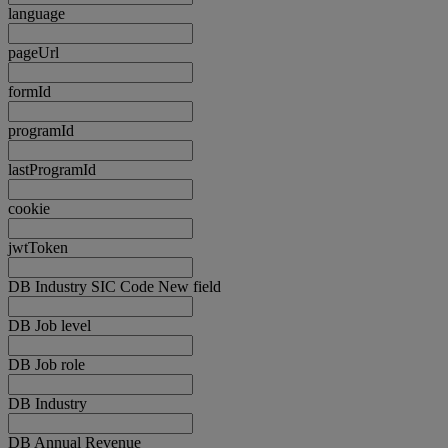
language
pageUrl
formId
programId
lastProgramId
cookie
jwtToken
DB Industry SIC Code New field
DB Job level
DB Job role
DB Industry
DB Annual Revenue