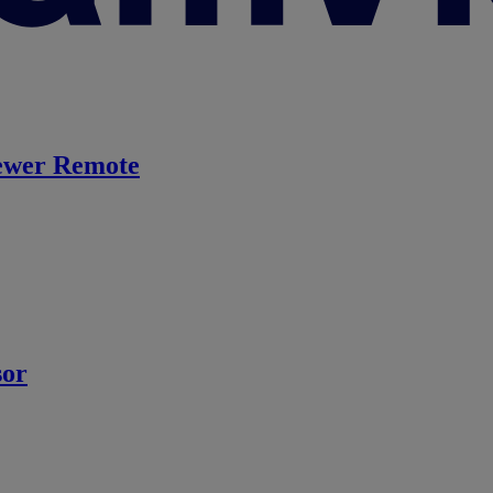
ewer Remote
sor