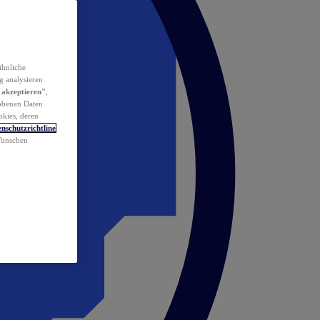
ähnliche
g analysieren
 akzeptieren"
,
obenen Daten
okies, deren
nschutzrichtline
 Wünschen