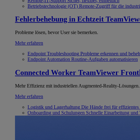
Remote-IT-Support
Sicher, flexibel, einheitlich
Betriebstechnologie (OT)
Remote-Zugriff für die industri
Fehlerbehebung in Echtzeit
TeamView
Probleme lösen, bevor User sie bemerken.
Mehr erfahren
Endpoint Troubleshooting
Probleme erkennen und behe
Endpoint Automation
Routine-Aufgaben automatisieren
Connected Worker
TeamViewer Front
Mehr Effizienz mit industriellen Augmented-Reality-Lösungen.
Mehr erfahren
Logistik und Lagerhaltung
Die Hände frei für effizientes
Onboarding und Schulungen
Schnelle Einarbeitung und