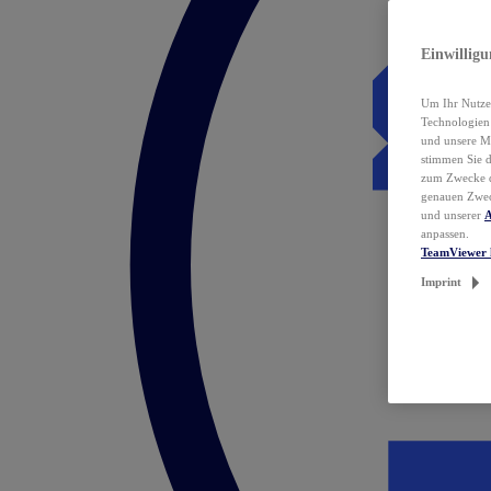
Einwillig
Um Ihr Nutzer
Technologie
und unsere Ma
stimmen Sie 
zum Zwecke de
genauen Zwec
und unserer
A
anpassen.
TeamViewer 
Imprint