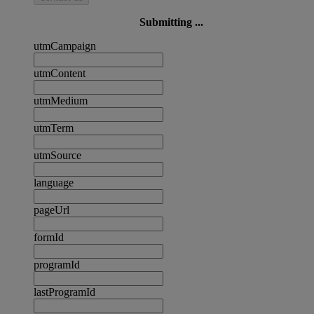
Submitting ...
utmCampaign
utmContent
utmMedium
utmTerm
utmSource
language
pageUrl
formId
programId
lastProgramId