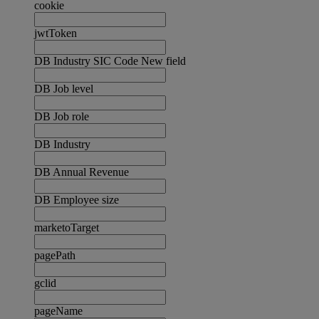
cookie
jwtToken
DB Industry SIC Code New field
DB Job level
DB Job role
DB Industry
DB Annual Revenue
DB Employee size
marketoTarget
pagePath
gclid
pageName