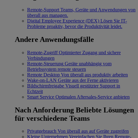
Remote-Support
Teams, Geräte und Anwendungen von
überall aus managen.
Digital Employee Experience (DEX)
Lösen Sie IT-
Probleme proaktiv, bevor die Produktivität leidet.
Andere Anwendungsfälle
Remote-Zugriff
Optimierter Zugang und sichere
Verbindungen
Remote-Steuerung
Geräte unabhängig vom
Betriebssystem remote steuern
Remote Desktop
Von überall aus produktiv arbeiten
Wake-on-LAN
Geräte aus der Ferne aktivieren
Bildschirmfreigabe
Visuell gestützter Support in
Echtzeit
Smart Service
Optimalen Aftersales-Service anbieten
Nach Anforderung
Beliebte Lösungen
für verschiedene Teams
Privatgebrauch
Von überall aus auf Geräte zugreifen
Kleine Unternehmen
Vereinfachen Sie Ihren Remote-