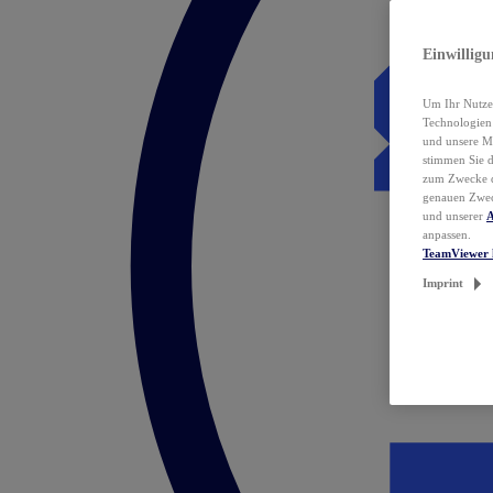
Einwillig
Um Ihr Nutzer
Technologie
und unsere Ma
stimmen Sie 
zum Zwecke de
genauen Zwec
und unserer
A
anpassen.
TeamViewer 
Imprint