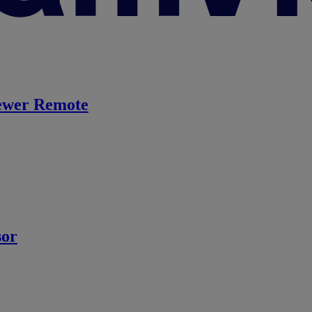
ewer Remote
sor