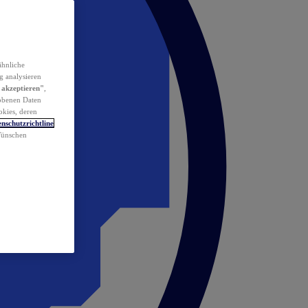
ähnliche
g analysieren
 akzeptieren"
,
obenen Daten
okies, deren
nschutzrichtline
 Wünschen