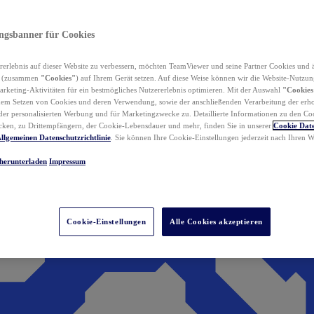
ungsbanner für Cookies
erlebnis auf dieser Website zu verbessern, möchten TeamViewer und seine Partner Cookies und 
n (zusammen
"Cookies"
) auf Ihrem Gerät setzen. Auf diese Weise können wir die Website-Nutzun
rketing-Aktivitäten für ein bestmögliches Nutzererlebnis optimieren. Mit der Auswahl
"Cookies
dem Setzen von Cookies und deren Verwendung, sowie der anschließenden Verarbeitung der erh
r personalisierten Werbung und für Marketingzwecke zu. Detaillierte Informationen zu den Co
ken, zu Drittempfängern, der Cookie-Lebensdauer und mehr, finden Sie in unserer
Cookie Date
llgemeinen Datenschutzrichtlinie
. Sie können Ihre Cookie-Einstellungen jederzeit nach Ihren
herunterladen
Impressum
Cookie-Einstellungen
Alle Cookies akzeptieren