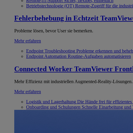
Remote-IT-Support
Sicher, flexibel, einheitlich
Betriebstechnologie (OT)
Remote-Zugriff für die industri
Fehlerbehebung in Echtzeit
TeamView
Probleme lösen, bevor User sie bemerken.
Mehr erfahren
Endpoint Troubleshooting
Probleme erkennen und behe
Endpoint Automation
Routine-Aufgaben automatisieren
Connected Worker
TeamViewer Front
Mehr Effizienz mit industriellen Augmented-Reality-Lösungen.
Mehr erfahren
Logistik und Lagerhaltung
Die Hände frei für effizientes
Onboarding und Schulungen
Schnelle Einarbeitung und