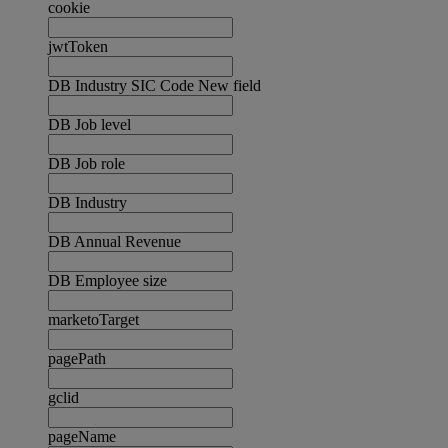
cookie
jwtToken
DB Industry SIC Code New field
DB Job level
DB Job role
DB Industry
DB Annual Revenue
DB Employee size
marketoTarget
pagePath
gclid
pageName