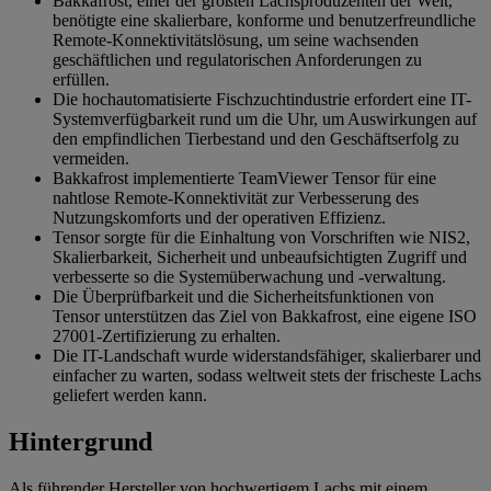
Bakkafrost, einer der größten Lachsproduzenten der Welt,
benötigte eine skalierbare, konforme und benutzerfreundliche
Remote-Konnektivitätslösung, um seine wachsenden
geschäftlichen und regulatorischen Anforderungen zu
erfüllen.
Die hochautomatisierte Fischzuchtindustrie erfordert eine IT-
Systemverfügbarkeit rund um die Uhr, um Auswirkungen auf
den empfindlichen Tierbestand und den Geschäftserfolg zu
vermeiden.
Bakkafrost implementierte TeamViewer Tensor für eine
nahtlose Remote-Konnektivität zur Verbesserung des
Nutzungskomforts und der operativen Effizienz.
Tensor sorgte für die Einhaltung von Vorschriften wie NIS2,
Skalierbarkeit, Sicherheit und unbeaufsichtigten Zugriff und
verbesserte so die Systemüberwachung und -verwaltung.
Die Überprüfbarkeit und die Sicherheitsfunktionen von
Tensor unterstützen das Ziel von Bakkafrost, eine eigene ISO
27001-Zertifizierung zu erhalten.
Die IT-Landschaft wurde widerstandsfähiger, skalierbarer und
einfacher zu warten, sodass weltweit stets der frischeste Lachs
geliefert werden kann.
Hintergrund
Als führender Hersteller von hochwertigem Lachs mit einem