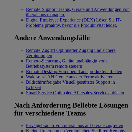
Remote-Support
Teams, Geräte und Anwendungen von
überall aus managen.
Digital Employee Experience (DEX)
Lösen Sie IT-
Probleme proaktiv, bevor die Produktivität leidet.
Andere Anwendungsfälle
Remote-Zugriff
Optimierter Zugang und sichere
Verbindungen
Remote-Steuerung
Geräte unabhängig vom
Betriebssystem remote steuern
Remote Desktop
Von überall aus produktiv arbeiten
Wake-on-LAN
Geräte aus der Ferne aktivieren
Bildschirmfreigabe
Visuell gestützter Support in
Echtzeit
Smart Service
Optimalen Aftersales-Service anbieten
Nach Anforderung
Beliebte Lösungen
für verschiedene Teams
Privatgebrauch
Von überall aus auf Geräte zugreifen
Kleine Unternehmen
Vereinfachen Sie Ihren Remote-