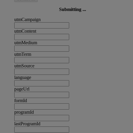
Submitting ...
utmCampaign
utmContent
utmMedium
utmTerm
utmSource
language
pageUrl
formId
programId
lastProgramId