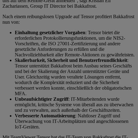
uns auf dem Remote-Gerät anmelden“, sagt Kristian Eli
Zachariassen, Group IT Director bei Bakkafrost.
Nach einem reibungslosen Upgrade auf Tensor profitiert Bakkafrost
nun von:
Einhaltung gesetzlicher Vorgaben
: Tensor bietet die
erforderlichen Protokollierungsfunktionen, um die NIS2-
Vorschriften, die ISO 27001-Zertifizierung und andere
gesetzliche Anforderungen zu erfüllen und die
Nachvollziehbarkeit aller Remote-Aktionen zu gewährleisten.
Skalierbarkeit, Sicherheit und Benutzerfreundlichkeit
:
Tensor unterstützt Bakkafrost beim Ausbau seines Geschäfts
und bei der Skalierung der Anzahl unterstützter Geräte und
User. Gleichzeitig wurden veraltete Lösungen entfernt,
wodurch die Komplexität reduziert und die Sicherheit
verbessert werden konnte, einschließlich der obligatorischen
MFA.
Unbeaufsichtigter Zugriff
: IT-Mitarbeitenden wurde
ermöglicht, kritische Systeme von überall aus zu überwachen
und zu verwalten, auch außerhalb der Geschäftszeiten.
Verbesserte Automatisierung
: Nahtloser Zugriff und
Überwachung von IT-Arbeitsplätzen und angeschlossenen
IoT-Geräten.
Mit TeamViewer Tensor hat das IT-Team von Bakkafrost die IT-