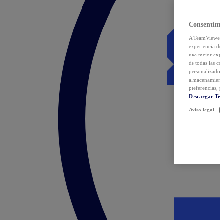
Consentim
A TeamViewer 
experiencia d
una mejor exp
de todas las 
personalizado
almacenamien
preferencias, 
Descargar T
Aviso legal