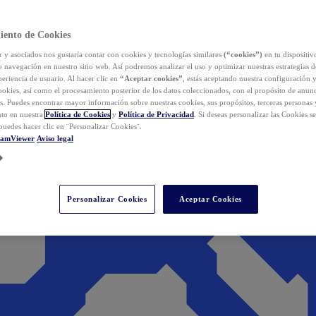
iento de Cookies
y asociados nos gustaría contar con cookies y tecnologías similares
(“cookies”)
en tu dispositiv
e navegación en nuestro sitio web. Así podremos analizar el uso y optimizar nuestras estrategias 
eriencia de usuario. Al hacer clic en
“Aceptar cookies”
, estás aceptando nuestra configuración 
cookies, así como el procesamiento posterior de los datos coleccionados, con el propósito de anun
s. Puedes encontrar mayor información sobre nuestras cookies, sus propósitos, terceras personas 
to en nuestra
Política de Cookies
y
Política de Privacidad
. Si deseas personalizar las Cookies s
puedes hacer clic en ¨Personalizar Cookies¨.
eamViewer
Aviso legal
Personalizar Cookies
Aceptar Cookies