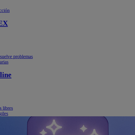
cción
EX
resuelve problemas
arias
line
 libres
giles