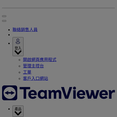
聯絡銷售人員
登入
開啟網頁應用程式
管理主控台
工單
客戶入口網站
產品