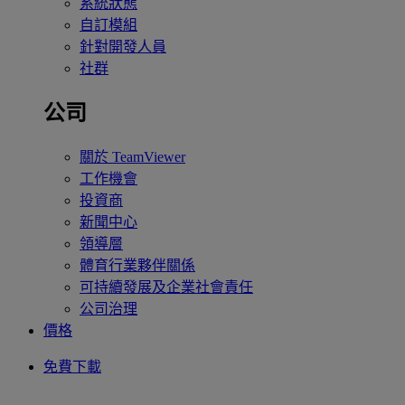
系統狀態
自訂模組
針對開發人員
社群
公司
關於 TeamViewer
工作機會
投資商
新聞中心
領導層
體育行業夥伴關係
可持續發展及企業社會責任
公司治理
價格
免費下載