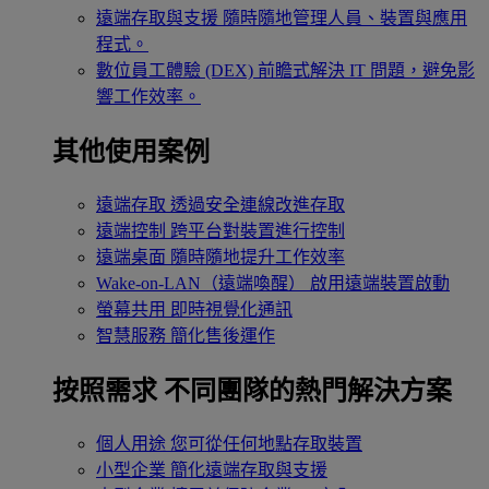
遠端存取與支援
隨時隨地管理人員、裝置與應用
程式。
數位員工體驗 (DEX)
前瞻式解決 IT 問題，避免影
響工作效率。
其他使用案例
遠端存取
透過安全連線改進存取
遠端控制
跨平台對裝置進行控制
遠端桌面
隨時隨地提升工作效率
Wake-on-LAN（遠端喚醒）
啟用遠端裝置啟動
螢幕共用
即時視覺化通訊
智慧服務
簡化售後運作
按照需求
不同團隊的熱門解決方案
個人用途
您可從任何地點存取裝置
小型企業
簡化遠端存取與支援