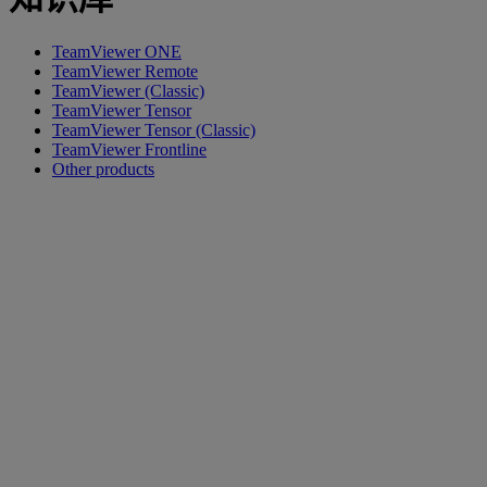
TeamViewer ONE
TeamViewer Remote
TeamViewer (Classic)
TeamViewer Tensor
TeamViewer Tensor (Classic)
TeamViewer Frontline
Other products