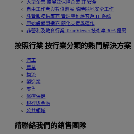
大型企業
擴展並保障企業 IT 安全
自由工作者與數位遊民
隨時隨地安全工作
託管服務供應商
管理與維護客戶 IT 系統
原始設備製造商
簡化支援與運作
非營利及教育行業
TeamViewer 技術享 30% 優惠
按照行業
按行業分類的熱門解決方案
汽車
農業
物流
製造業
零售
醫療保健
銀行與金融
公共領域
請聯絡我們的銷售團隊