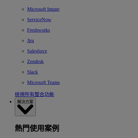
Microsoft Intune
ServiceNow
Freshworks
Jira
Salesforce
Zendesk
Slack
Microsoft Teams
檢視所有整合功能
解決方案
熱門使用案例