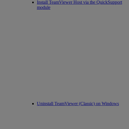
Install TeamViewer Host via the QuickSupport
module
Uninstall TeamViewer (Classic) on Windows