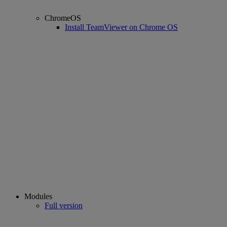
ChromeOS
Install TeamViewer on Chrome OS
Modules
Full version