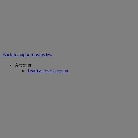
Back to support overview
Account
TeamViewer account