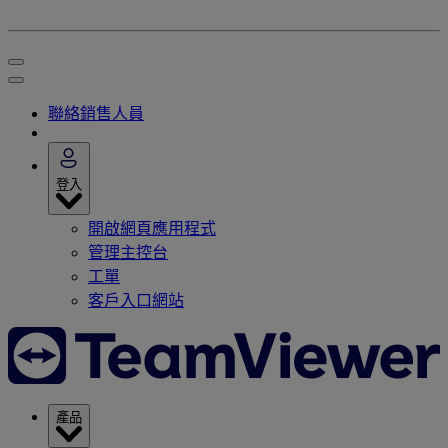
聯絡銷售人員
登入
開啟網頁應用程式
管理主控台
工單
客戶入口網站
產品