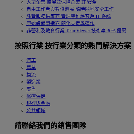
大型企業
擴展並保障企業 IT 安全
自由工作者與數位遊民
隨時隨地安全工作
託管服務供應商
管理與維護客戶 IT 系統
原始設備製造商
簡化支援與運作
非營利及教育行業
TeamViewer 技術享 30% 優惠
按照行業
按行業分類的熱門解決方案
汽車
農業
物流
製造業
零售
醫療保健
銀行與金融
公共領域
請聯絡我們的銷售團隊