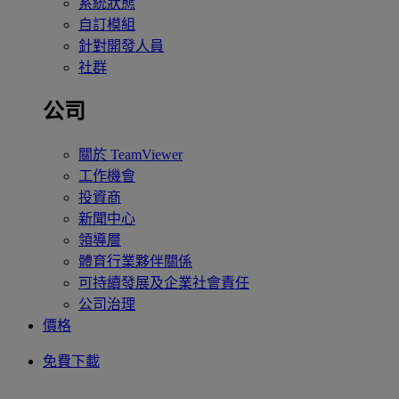
系統狀態
自訂模組
針對開發人員
社群
公司
關於 TeamViewer
工作機會
投資商
新聞中心
領導層
體育行業夥伴關係
可持續發展及企業社會責任
公司治理
價格
免費下載