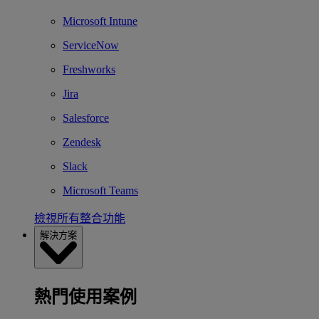
Microsoft Intune
ServiceNow
Freshworks
Jira
Salesforce
Zendesk
Slack
Microsoft Teams
檢視所有整合功能
解決方案
熱門使用案例