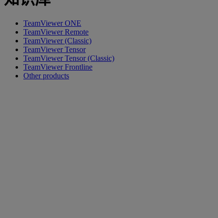
TeamViewer ONE
TeamViewer Remote
TeamViewer (Classic)
TeamViewer Tensor
TeamViewer Tensor (Classic)
TeamViewer Frontline
Other products