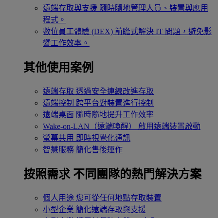
遠端存取與支援
隨時隨地管理人員、裝置與應用
程式。
數位員工體驗 (DEX)
前瞻式解決 IT 問題，避免影
響工作效率。
其他使用案例
遠端存取
透過安全連線改進存取
遠端控制
跨平台對裝置進行控制
遠端桌面
隨時隨地提升工作效率
Wake-on-LAN（遠端喚醒）
啟用遠端裝置啟動
螢幕共用
即時視覺化通訊
智慧服務
簡化售後運作
按照需求
不同團隊的熱門解決方案
個人用途
您可從任何地點存取裝置
小型企業
簡化遠端存取與支援