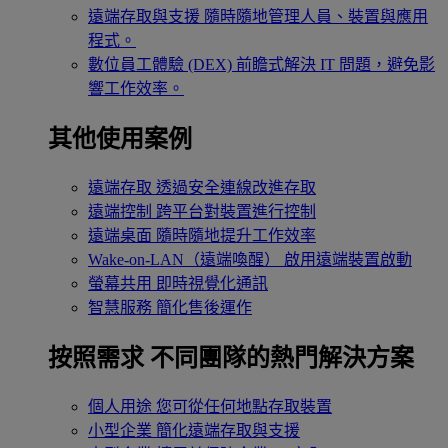
遠端存取與支援
隨時隨地管理人員、裝置與應用
程式。
數位員工體驗 (DEX)
前瞻式解決 IT 問題，避免影
響工作效率。
其他使用案例
遠端存取
透過安全連線改進存取
遠端控制
跨平台對裝置進行控制
遠端桌面
隨時隨地提升工作效率
Wake-on-LAN（遠端喚醒）
啟用遠端裝置啟動
螢幕共用
即時視覺化通訊
智慧服務
簡化售後運作
按照需求
不同團隊的熱門解決方案
個人用途
您可從任何地點存取裝置
小型企業
簡化遠端存取與支援