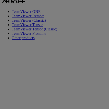
TeamViewer ONE
TeamViewer Remote
TeamViewer (Classic)
TeamViewer Tensor
TeamViewer Tensor (Classic)
TeamViewer Frontline
Other products