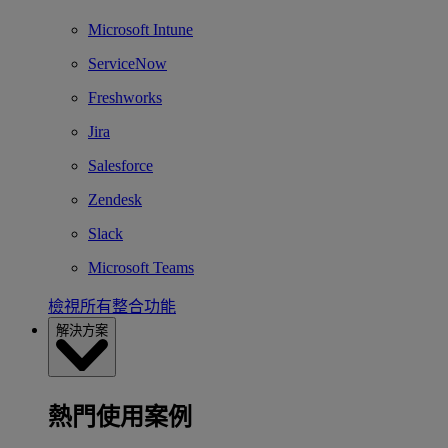
Microsoft Intune
ServiceNow
Freshworks
Jira
Salesforce
Zendesk
Slack
Microsoft Teams
檢視所有整合功能
解決方案
熱門使用案例