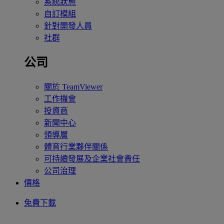
系統狀態
自訂模組
針對開發人員
社群
公司
關於 TeamViewer
工作機會
投資商
新聞中心
領導層
體育行業夥伴關係
可持續發展及企業社會責任
公司治理
價格
免費下載