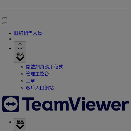
聯絡銷售人員
登入
開啟網頁應用程式
管理主控台
工單
客戶入口網站
產品