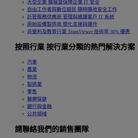
大型企業
擴展並保障企業 IT 安全
自由工作者與數位遊民
隨時隨地安全工作
託管服務供應商
管理與維護客戶 IT 系統
原始設備製造商
簡化支援與運作
非營利及教育行業
TeamViewer 技術享 30% 優惠
按照行業
按行業分類的熱門解決方案
汽車
農業
物流
製造業
零售
醫療保健
銀行與金融
公共領域
請聯絡我們的銷售團隊